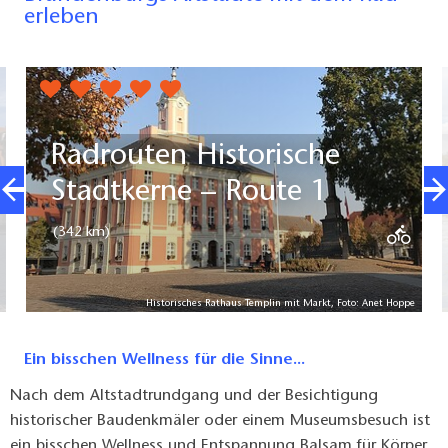
erleben
gerade geschlossen
Radrouten Historische
Stadtkerne – Route 1
(342 km)
Historisches Rathaus Templin mit Markt, Foto: Anet Hoppe
Ein bisschen Wellness für die Sinne...
Nach dem Altstadtrundgang und der Besichtigung
historischer Baudenkmäler oder einem Museumsbesuch ist
ein bisschen Wellness und Entspannung Balsam für Körper