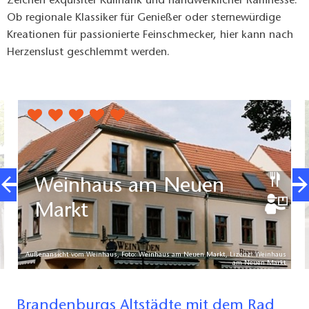
Zeichen exquisiter Kulinarik und handwerklicher Raffinesse.
Ob regionale Klassiker für Genießer oder sternewürdige
Kreationen für passionierte Feinschmecker, hier kann nach
Herzenslust geschlemmt werden.
Weinhaus am Neuen
Markt
Außenansicht vom Weinhaus, Foto: Weinhaus am Neuen Markt, Lizenz: Weinhaus
am Neuen Markt
Brandenburgs Altstädte mit dem Rad