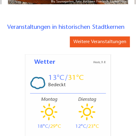
Blu Saunagarten, Foto: Kathleen Friedrich, Lizenz: blu
Veranstaltungen in historischen Stadtkernen
gerade geschlossen
09:00 - 20:00 Uhr
Weitere Veranstaltungen
Wetter
Heute, 9. 8.
13
31
Bedeckt
Montag
Dienstag
18
29
12
23