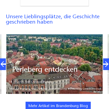
Unsere Lieblingsplätze, die Geschichte
geschrieben haben
Perleberg entdecken
18.10.2018
,
von Christian Bartels
Blick auf Perleberg, Foto: TMB Tourismus-Marketing Brandenburg GmbH/Christian
Bartels
Mehr Artikel im Brandenburg Blog