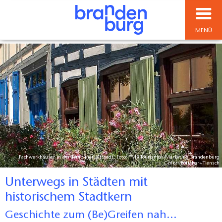
MENÜ
Fachwerkhäuser in der Templiner Altstadt, Foto: TMB Tourismus-Marketing Brandenburg
GmbH/Böttcher+Tiensch
Unterwegs in Städten mit
historischem Stadtkern
Geschichte zum (Be)Greifen nah...