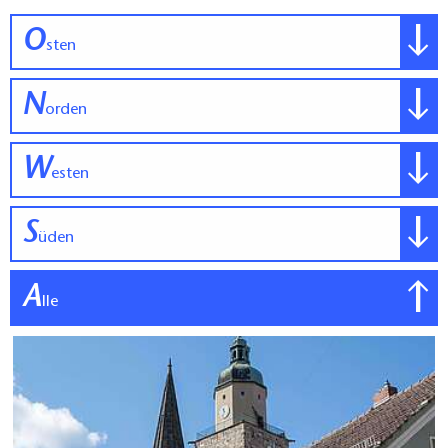
O
sten
N
orden
W
esten
S
üden
A
lle