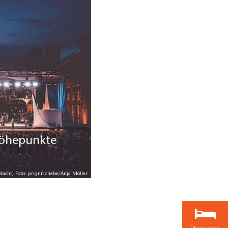
höhepunkte
Nacht, Foto: prignitzliebe/Anja Möller