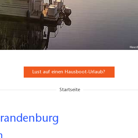
Hausb
Lust auf einen Hausboot-Urlaub?
Startseite
 Brandenburg
n