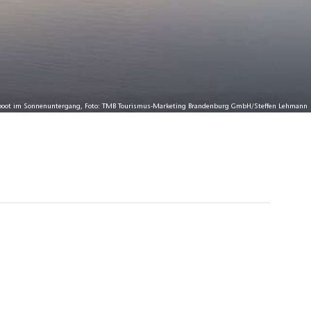
oot im Sonnenuntergang, Foto: TMB Tourismus-Marketing Brandenburg GmbH/Steffen Lehmann