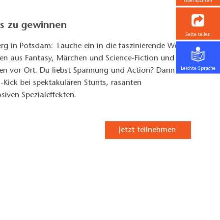
Übernachten
ts zu gewinnen
Seite teilen
rg in Potsdam: Tauche ein in die faszinierende Welt
ren aus Fantasy, Märchen und Science-Fiction und
Leichte Sprache
sen vor Ort. Du liebst Spannung und Action? Dann hol
-Kick bei spektakulären Stunts, rasanten
iven Spezialeffekten.
Jetzt teilnehmen