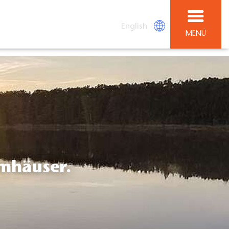
English
MENÜ
umhäuser.