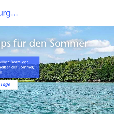
rg...
ipps für den Sommer
llige Beats vor
 heißer der Sommer,
s!
 Tage