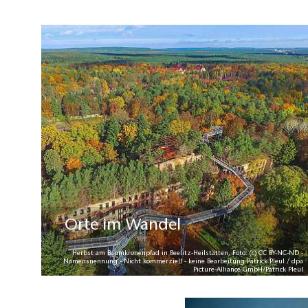
Orte im Wandel
Herbst am Baumkronenpfad in Beelitz-Heilstätten, Foto: (c) CC BY-NC-ND -
Namensnennung - Nicht kommerziell - keine Bearbeitung Patrick Pleul / dpa
Picture-Alliance GmbH/Patrick Pleul