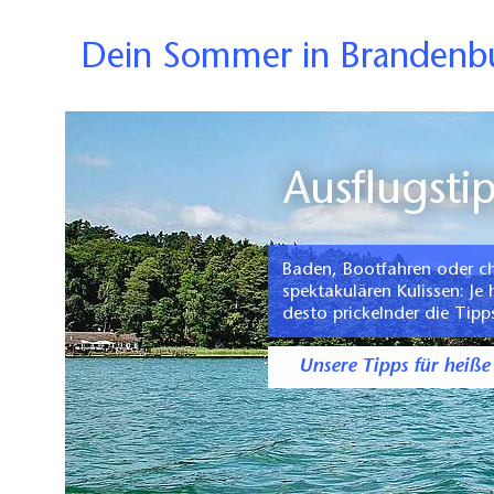
Dein Sommer in Brandenbu
Ausflugst
Baden, Bootfahren oder chi
spektakulären Kulissen: Je
desto prickelnder die Tipp
Unsere Tipps für heiße