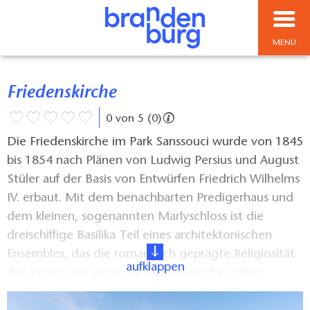
MENÜ
Friedenskirche
0 von 5 (0)
Die Friedenskirche im Park Sanssouci wurde von 1845
bis 1854 nach Plänen von Ludwig Persius und August
Stüler auf der Basis von Entwürfen Friedrich Wilhelms
IV. erbaut. Mit dem benachbarten Predigerhaus und
dem kleinen, sogenannten Marlyschloss ist die
dreischiffige Basilika Teil eines architektonischen
Ensembles, das die romantisch geprägte Religiosität
aufklappen
des Königs mit seiner Bewunderung für Italien
verbindet. So hat die Friedenskirche ihr Vorbild in