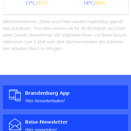
Durchgangsbreite der schmalsten aller sonstigen zu
13
31
18
29
nutzenden Durchgänge: >150 cm
Wegebeschaffenheit:
Alle Informationen, Zeiten und Preise werden regelmäßig geprüft
Mosaikpflaster, teilweise uneben, wasserdichte
und aktualisiert. Trotzdem können wir für die Richtigkeit der Daten
Wegedecke
keine Gewähr übernehmen. Wir empfehlen Ihnen, vor Ihrem Besuch
Kommentar:
telefonisch / per E-Mail oder über die Internetseiten des Anbieters
Stufenloser Zugang vom Eingang rechts vor dem
den aktuellen Stand zu erfragen.
"Grünen Gitter"
Zugang und Wege Innenbereich
Zugang stufenlos
Zugang über Rampe
Rampenneigung: 6 %
Durchgangsbreite der Eingangstür: 110 cm
Brandenburg App
Durchgangsbreite der schmalsten aller sonstigen zu
Hier herunterladen!
nutzenden Türen: 110 cm
Durchgangsbreite der schmalsten aller sonstigen zu
nutzenden Flure und Durchgänge: 110 cm
Reise-Newsletter
Kommentar:
Hier anmelden!