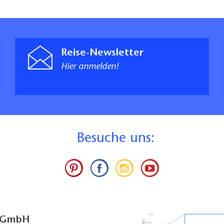
Reise-Newsletter
Hier anmelden!
B
esuche uns:
g GmbH