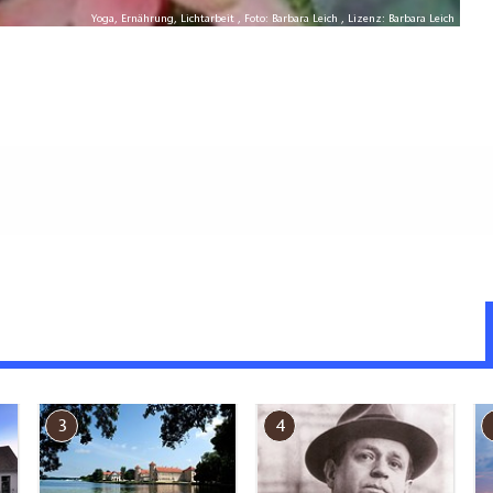
Yoga, Ernährung, Lichtarbeit , Foto: Barbara Leich , Lizenz: Barbara Leich
g (in Meter, ca.): 2
nen und außen)
eichbar:
Yogaraum in Neuruppin
3
4