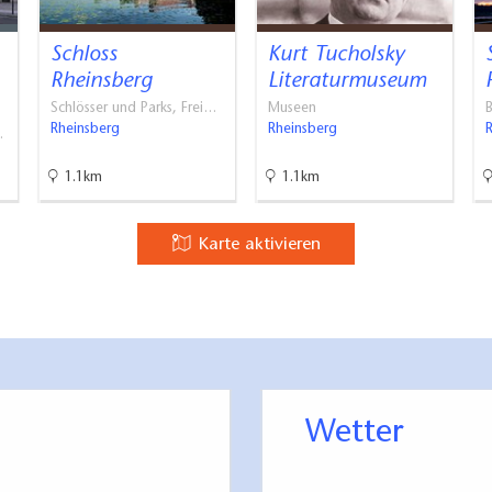
rsmitteln möglich
Schloss
Kurt Tucholsky
ng
Rheinsberg
Literaturmuseum
Schlösser und Parks, Frei…
Museen
Rheinsberg
Rheinsberg
…
1.1km
1.1km
Karte aktivieren
Wetter