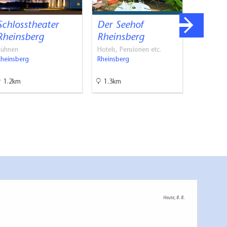
Schlosstheater
Der Seehof
Restau
Rheinsberg
Rheinsberg
Hotel 
Seeho
Bühnen
Hotels, Pensionen etc.
Rheinsberg
Rheinsberg
Gastrono
Rheinsber
1.2km
1.3km
1.3km
Heute, 8. 8.