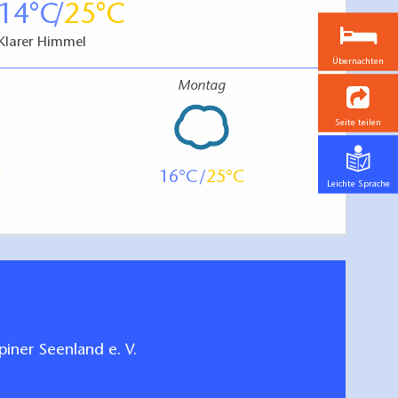
14
25
Klarer Himmel
Übernachten
Montag
Seite teilen
16
25
Leichte Sprache
iner Seenland e. V.