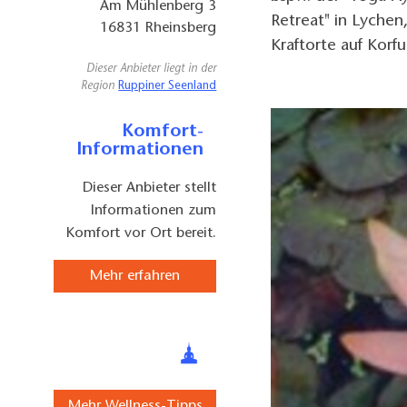
Am Mühlenberg 3
Retreat" in Lyche
16831
Rheinsberg
Kraftorte auf Korf
Dieser Anbieter liegt in der
Region
Ruppiner Seenland
Komfort-
Informationen
Dieser Anbieter stellt
Informationen zum
Komfort vor Ort bereit.
Mehr erfahren
Mehr Wellness-Tipps