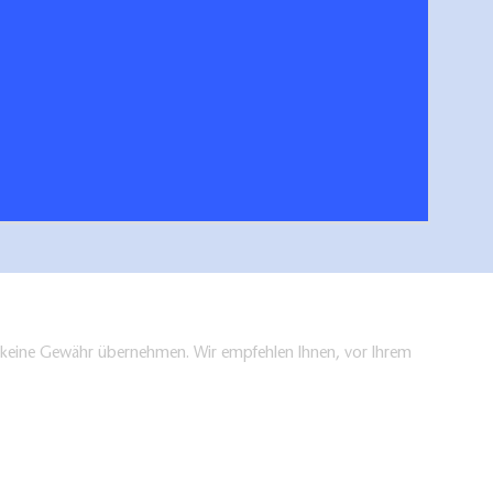
andenburgischen Seenplatte
Urlaubsplaner & Ga
hen/bestellen
en keine Gewähr übernehmen. Wir empfehlen Ihnen, vor Ihrem