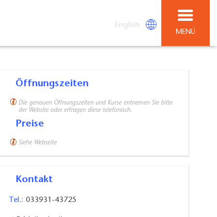
English
MENÜ
Öffnungszeiten
Die genauen Öffnungszeiten und Kurse entnemen Sie bitte
der Website oder erfragen diese telefonisch.
Preise
Siehe Webseite
Kontakt
Tel.:
033931-43725