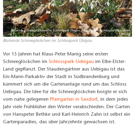
Blühende Schneeglöckchen im Schlosspark Übigau, Foto: Parkaktiv Uebigau/Klaus-Peter
Manig
Blühende Schneeglöckchen im Schlosspark Übigau
Vor 15 Jahren hat Klaus-Peter Manig seine ersten
Schneeglöckchen im
Schlosspark Uebigau
im Elbe-Elster-
Land gepflanzt. Der Staudengärtner aus Uebigau ist das
Ein-Mann-Parkaktiv der Stadt in Südbrandenburg und
kümmert sich um die Gartenanlage rund um das Schloss
Uebigau. Die Idee für die Schneeglöckchen borgte er sich
vom nahe gelegenen
Pfarrgarten in Saxdorf
, in dem jedes
Jahr viele Frühblüher den Winter verabschieden. Der Garten
von Hanspeter Bethke und Karl-Heinrich Zahn ist selbst ein
Gartenparadies, das über Jahrzehnte gewachsen ist.