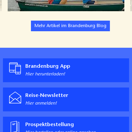
Mehr Artikel im Brandenburg Blog
Brandenburg App
Hier herunterladen!
Reise-Newsletter
Hier anmelden!
Prospektbestellung