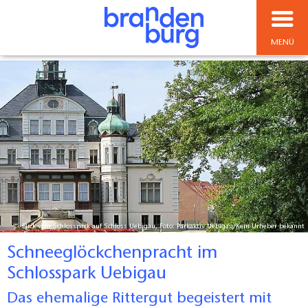
MENÜ
Blick vom Schlosspark auf Schloss Uebigau, Foto: Parkaktiv Uebigau/Kein Urheber bekannt
Schneeglöckchenpracht im
Schlosspark Uebigau
Das ehemalige Rittergut begeistert mit