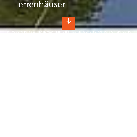
Herrenhäuser
Schloss und Park Steinhöfel, Foto: TMB Tourismus-Marketing Brandenburg GmbH/Paul Hahn
Online-Buchung
Lust auf einen Hausboot-Urlaub?
Übernachten in Schlössern &
Herrenhäusern
Stilvolles Ambiente und exklusiver Service
Im Schlösserland Brandenburg royal übernachten:
Schlosshotels, Herrenhäuser und Gutshöfe laden ein, Fürst
oder Prinzessin, Graf oder Herzogin für eine Nacht oder