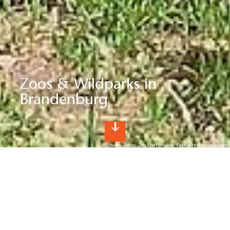
Zoos & Wildparks in
Brandenburg
Löwen, Foto: Zoo Eberswalde/Kein Urheber bekannt
Zoos & Tierparks in Brandenburg
Tierische Erlebnisse vor den Toren Berlins
Brandenburgs Natur ist bis heute Heimat vieler, teils
seltener Tierarten. Imposante Greif- und Wasservögel,
Fischotter, Biber und Sumpfschildkröten nennen das