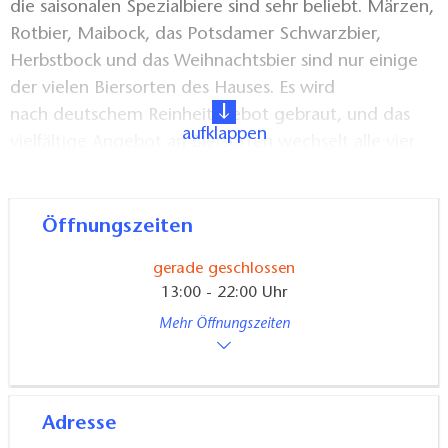
die saisonalen Spezialbiere sind sehr beliebt. Märzen,
Rotbier, Maibock, das Potsdamer Schwarzbier,
Herbstbock und das Weihnachtsbier sind nur einige
der vielen Biersorten des Hauses. Es wird
nach deutschem Reinheitsgebot gebraut, und das
aufklappen
vielfältige Angebot an Biersorten wechselt alle vier
Wochen.
Blankpolierte, kupferne Sudgefäße und die offenen
Öffnungszeiten
Gärbottiche im historischen Eiskeller prägen das Bild
gerade geschlossen
dieser Brauerei. In den Obergeschossen befinden sich
13:00 - 22:00 Uhr
die Schroterei und das Malzlager.
Mehr Öffnungszeiten
Für Gruppen bietet das Restaurant Platz für etwa 70
Personen.
Adresse
.