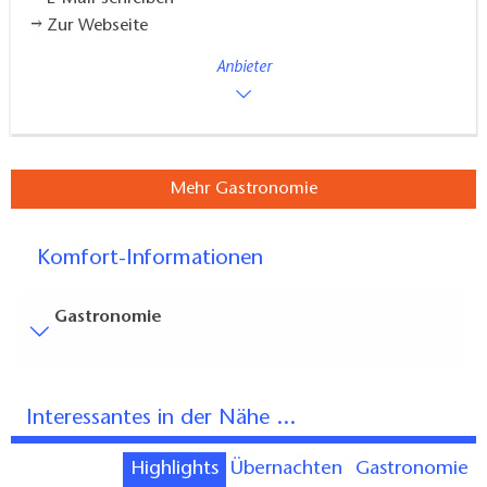
Zur Webseite
Anbieter
Mehr Gastronomie
Komfort-Informationen
Gastronomie
Besucherparkplätze
Entfernung der Besucherparkplätze zum Eingang (in
Interessantes in der Nähe ...
Meter, ca.): 100
Bodenbelag
Highlights
Übernachten
Gastronomie