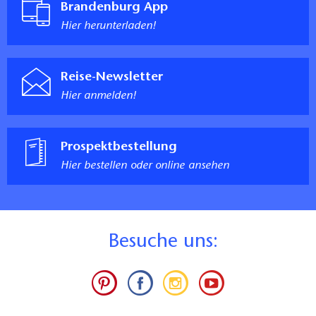
Brandenburg App
Hier herunterladen!
Reise-Newsletter
Hier anmelden!
Prospektbestellung
Hier bestellen oder online ansehen
B
esuche uns: