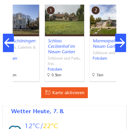
Überall ebener, stolperfreier Bodenbelag (innen und
7
1
2
außen)
Treppen
Alles ist ebenerdig / ohne Treppen erreichbar.
Villa Schöningen
Schloss
Marmorpalais im
Cecilienhof im
Neuen Garten
Museen, Galerien &
Neuen Garten
Atelie…
Schlösser und Parks
Potsdam
Schlösser und Parks,
Potsdam
Frei…
Potsdam
2.2km
0.3km
1km
Karte aktivieren
Wetter
Heute, 7. 8.
12
22