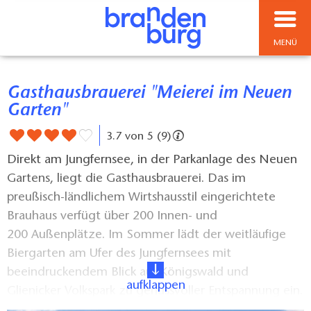
MENÜ
Gasthausbrauerei "Meierei im Neuen
Garten"
3.7 von 5 (9)
Direkt am Jungfernsee, in der Parkanlage des Neuen
Gartens, liegt die Gasthausbrauerei. Das im
preußisch-ländlichem Wirtshausstil eingerichtete
Brauhaus verfügt über 200 Innen- und
200 Außenplätze. Im Sommer lädt der weitläufige
Biergarten am Ufer des Jungfernsees mit
beeindruckendem Blick auf Königswald und
aufklappen
Glienicker Volkspark zu genussvoller Entspannung ein.
Die Küche mit deutscher Hausmannskost sorgt für