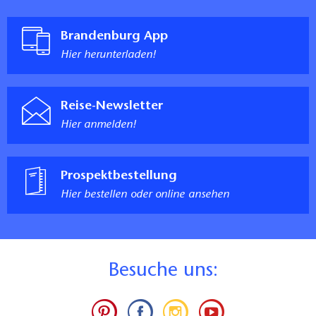
Brandenburg App
Hier herunterladen!
Reise-Newsletter
Hier anmelden!
Prospektbestellung
Hier bestellen oder online ansehen
B
esuche uns: