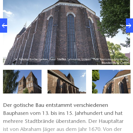
ng
St. Nikolai Kirche Luckau, Foto: Steffen Lehmann, Lizenz: TMB Tourismus-Marketing
H
Brandenburg GmbH
Der gotische Bau entstammt verschiedenen
Bauphasen vom 13. bis ins 15. Jahrhundert und hat
mehrere Stadtbrände überstanden. Der Hauptaltar
ist von Abraham Jäger aus dem Jahr 1670. Von der