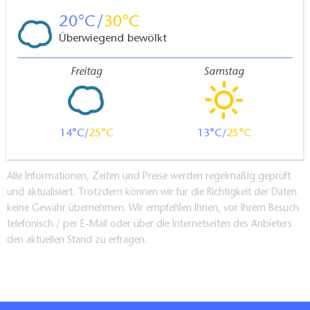
20
30
Überwiegend bewölkt
Freitag
Samstag
14
25
13
25
Alle Informationen, Zeiten und Preise werden regelmäßig geprüft
und aktualisiert. Trotzdem können wir für die Richtigkeit der Daten
keine Gewähr übernehmen. Wir empfehlen Ihnen, vor Ihrem Besuch
telefonisch / per E-Mail oder über die Internetseiten des Anbieters
den aktuellen Stand zu erfragen.