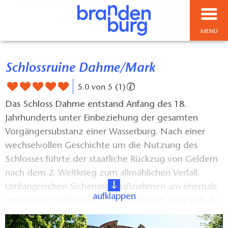
MENÜ
Schlossruine Dahme/Mark
5.0 von 5 (1)
Das Schloss Dahme entstand Anfang des 18.
Jahrhunderts unter Einbeziehung der gesamten
Vorgängersubstanz einer Wasserburg. Nach einer
wechselvollen Geschichte um die Nutzung des
Schlosses führte der staatliche Rückzug von Geldern
nach dem 2. Weltkrieg zum allmählichen Verfall.
Umfangreichen Sicherungsmaßnahmen am ehemals
aufklappen
prunkvollen Schloss ist es zu verdanken, dass sich die
Ruine heute durch eine ganz besondere Atmosphäre