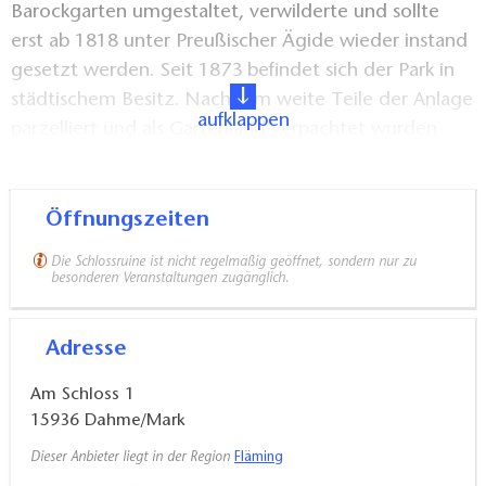
Barockgarten umgestaltet, verwilderte und sollte
erst ab 1818 unter Preußischer Ägide wieder instand
gesetzt werden. Seit 1873 befindet sich der Park in
städtischem Besitz. Nachdem weite Teile der Anlage
aufklappen
parzelliert und als Gartenland verpachtet wurden
erfolgte um 1900 herum ein Neuanlage des Parks
und eines Wildgeheges. Seit 1985 steht der
Schlosspark mit seinem Altbaumbestand unter
Öffnungszeiten
Denkmalschutz. Auf dem 7,5 ha großen Gelände
Die Schlossruine ist nicht regelmäßig geöffnet, sondern nur zu
warten über 90 Tiere in 16 verschiedenen Tierarten
besonderen Veranstaltungen zugänglich.
auf den Besucher: Damwild, Zwergesel,
Zwergziegen, Kamerunschafe, Meerschweinchen
Adresse
und Kaninchen. Kinderspielplatz und Schlossteich
laden zu einer gemütlichen Auszeit im Grünen ein.
Am Schloss 1
15936
Dahme/Mark
Die Schlossruine ist barrierefrei zugänglich, so dass
Dieser Anbieter liegt in der Region
Fläming
Rollstuhlfahrer an Veranstaltungen teilnehmen