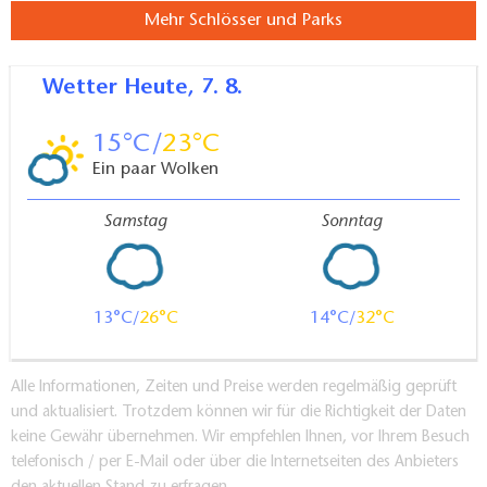
Mehr Schlösser und Parks
Wetter
Heute, 7. 8.
15
23
Ein paar Wolken
Samstag
Sonntag
13
26
14
32
Alle Informationen, Zeiten und Preise werden regelmäßig geprüft
und aktualisiert. Trotzdem können wir für die Richtigkeit der Daten
keine Gewähr übernehmen. Wir empfehlen Ihnen, vor Ihrem Besuch
telefonisch / per E-Mail oder über die Internetseiten des Anbieters