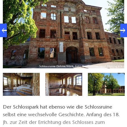
auszeichnet. Die Ruine wird heute für
Veranstaltungen unterschiedlichster Art genutzt, sie
kann z.B. auch für Hochzeiten oder private
Familienfeiern gemietet werden.
V.
Schlossruine Dahme/Mark, Foto: Tourismusverband Fläming e.V.
Der Schlosspark hat ebenso wie die Schlossruine
selbst eine wechselvolle Geschichte. Anfang des 18.
Jh. zur Zeit der Errichtung des Schlosses zum