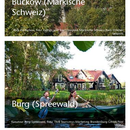
Buckow (Märkische
Schweiz)
Blick auf Buckow, Foto: Kultur- und Tourismusamt Märkische Schweiz/Kein Urheber
bekannt
Burg (Spreewald)
Kanutour Burg Spreewald, Foto: TMB Tourismus-Marketing Brandenburg GmbH/Paul
Hahn