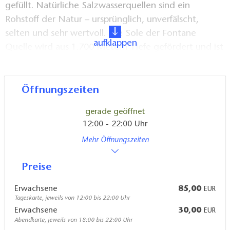
gefüllt. Natürliche Salzwasserquellen sind ein
Rohstoff der Natur – ursprünglich, unverfälscht,
selten und sehr wertvoll. Die Sole der Fontane
aufklappen
Quelle wird aus 1.700 Metern Tiefe gefördert und ist
besonders reich an Mineralstoffen wie Calcium,
Magnesium und Natrium. Aus diesem Grund macht
sie die Haut bereits nach dem zweiten Bad spürbar
Öffnungszeiten
weicher und geschmeidiger. Zudem hat die
gerade geöffnet
Neuruppiner Sole eine nachweislich positive
12:00 - 22:00 Uhr
Auswirkung auf den Hautstoffwechsel, das natürliche
Mehr Öffnungszeiten
Zellwachstum, die Wärmeregulation des Körpers, das
vegetative Nervensystem und die Atemwege.
Preise
Dadurch ist ein Solebad besonders bei
Hauterkrankungen, Gelenkproblemen, nervlicher
Erwachsene
85,00
EUR
Tageskarte, jeweils von 12:00 bis 22:00 Uhr
Überlastung und Beschwerden im Hals-Nasen-Ohren
Erwachsene
30,00
EUR
Bereich empfehlenswert.
Abendkarte, jeweils von 18:00 bis 22:00 Uhr