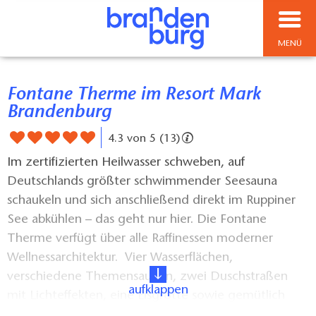
MENÜ
Fontane Therme im Resort Mark
Brandenburg
4.3 von 5 (13)
Im zertifizierten Heilwasser schweben, auf
Deutschlands größter schwimmender Seesauna
schaukeln und sich anschließend direkt im Ruppiner
See abkühlen – das geht nur hier. Die Fontane
Therme verfügt über alle Raffinessen moderner
Wellnessarchitektur. Vier Wasserflächen,
verschiedene Themensaunen, zwei Duschstraßen
aufklappen
mit Lichteffekten, eine Eisgrotte sowie gemütlich
eingerichtete Ruheräume und abwechslungsreiche