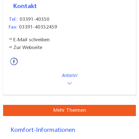
Wellness und Vitalität
Kontakt
Im Beauty & Spa des Hauses gibt es ein breites
Tel.:
03391-40350
Spektrum aus erlebnisreichen
Fax:
03391-40352459
Ganzkörperbehandlungen, Massagen,
E-Mail schreiben
Kosmetikangeboten und vielem mehr. Die
Zur Webseite
resorteigene Arztpraxis sowie das qualifizierte Team
aus Sport- und Ernährungsexperten, bilden den
perfekten Rahmen für die nachhaltigen
Anbieter
Erholungsprogramme.
Außenbereich/Sommerwiese
Mehr Thermen
In den Sommermonaten lädt die Außenfläche der
Fontane Therme zum Sonnenbaden ein. Die knapp
1.400 qm große Sommerwiese ist ein wunderbarer
Komfort-Informationen
Rückzugsort an heißen Tagen - barfuß durchs Gras