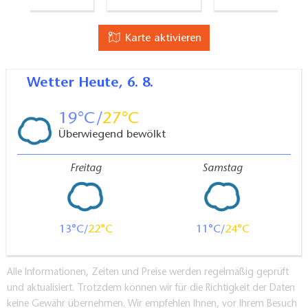
Handläufe an allen Treppen
Karte aktivieren
Wetter
Heute, 6. 8.
19
27
Überwiegend bewölkt
Freitag
Samstag
13
22
11
24
Alle Informationen, Zeiten und Preise werden regelmäßig geprüft
und aktualisiert. Trotzdem können wir für die Richtigkeit der Daten
keine Gewähr übernehmen. Wir empfehlen Ihnen, vor Ihrem Besuch