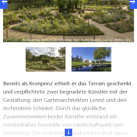
SG
Rosengarten im Park Charlottenhof, Foto: André Stiebitz, Lizenz: PMSG/ SPSG
Bereits als Kronprinz erhielt er das Terrain geschenkt
und verpflichtete zwei begnadete Künstler mit der
Gestaltung: den Gartenarchitekten Lenné und den
Architekten Schinkel. Durch das glückliche
Zusammenwirken beider Künstler entstand ein
meisterhaftes Ensemble von Landschaftspark und
Architektur. Die ordnende Hand wird im Park kaum