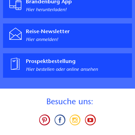
Brandenburg App
Hier herunterladen!
Reise-Newsletter
Hier anmelden!
Prospektbestellung
Hier bestellen oder online ansehen
B
esuche uns: