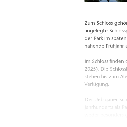
Zum Schloss gehör
angelegte Schlossp
der Park im späte
nahende Frühjahr 
Im Schloss finden
2025). Die Schloss
stehen bis zum A
Verfügung.
Der Uebigauer Sch
Jahrhunderts als P
weder besonders 
botanische Schätze.