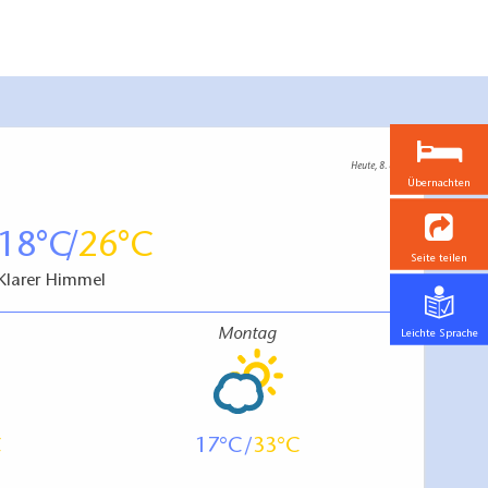
Heute, 8. 8.
Übernachten
18
26
Seite teilen
Klarer Himmel
Montag
Leichte Sprache
17
33