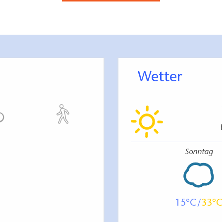
Wetter
Sonntag
15
33