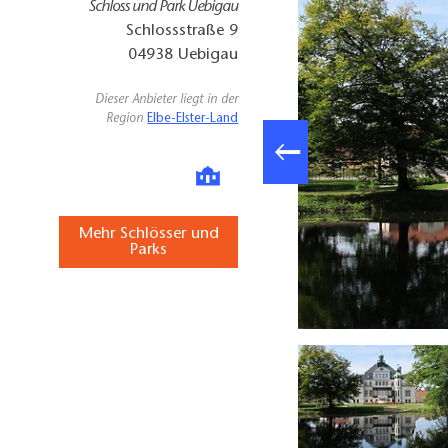
Schloss und Park Uebigau
Schlossstraße 9
04938
Uebigau
Dieser Anbieter liegt in der
Region
Elbe-Elster-Land
Mehr Schlösser und
Parks
m Schlosspark Uebigau, Foto: Klaus Manig, Lizenz: Klaus Manig