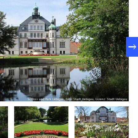
Schloss und Park Uebigau, Foto: Stadt Uebigau, Lizenz: Stadt Uebigau