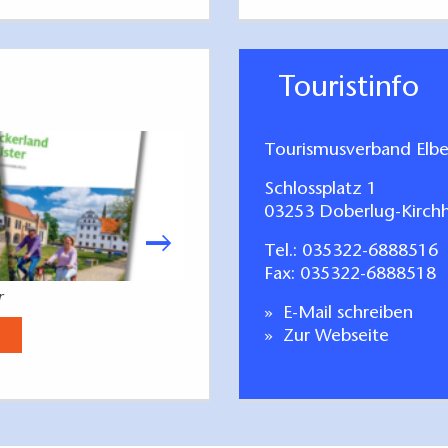
Touristinfo
Tourismusverband Elbe-
Schlossplatz 1
03253 Doberlug-Kirchh
Tel.:
035322-6888516
Fax: 035322-6888518
r
Elbe-Elster Raderl
E-Mail schreiben
Jetzt anse
Zur Webseite