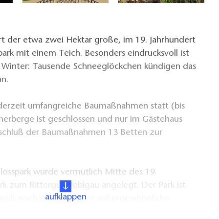
t der etwa zwei Hektar große, im 19. Jahrhundert
ark mit einem Teich. Besonders eindrucksvoll ist
n Winter: Tausende Schneeglöckchen kündigen das
an.
 derzeit umfangreiche Baumaßnahmen statt (bis
herberge ist geschlossen und nur im Gästehaus
bschluß der Baumaßnahmen 13 Betten zur
losspark wurde vermutlich Mitte des 19.
ark zum Rittergut Uebigau angelegt. Der Park ist
aufklappen
groß noch beherbergt er außergewöhnliche
 Es ist ein typischer Gutspark des kleinen