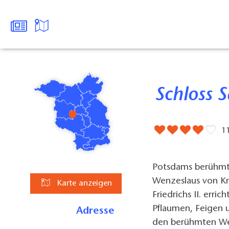
Schloss 
1
Potsdams berühmte
Wenzeslaus von Kn
Karte anzeigen
Friedrichs II. erri
Pflaumen, Feigen 
Adresse
den berühmten Wei