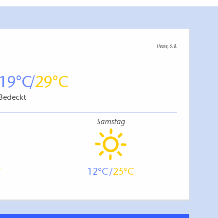
00 m vom Schloss Sanssouci entfernt und wird für
erung der Maulbeerallee führt ein steiles
Heute, 6. 8.
nabdingbar!
 Palais oder die Tiefgarage am Luisenplatz
19
29
Bedeckt
Samstag
die einzigen asphaltierten Parkwege, alle anderen
Wachtreppe zum Schloss nicht für Gäste mit
12
25
 2) Schloss-Ebene, 3) Orangerie-Ebene. Zwischen
te im Park empfohlen: