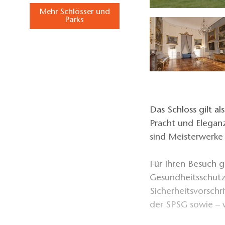
Sanssouci im Frühling, Foto: André Stiebitz, Lizenz: PMSG SPSG
Mehr Schlösser und
Parks
Das Schloss gilt a
Pracht und Eleganz
sind Meisterwerke 
Für Ihren Besuch 
Gesundheitsschutz
Sicherheitsvorschri
der SPSG sowie – 