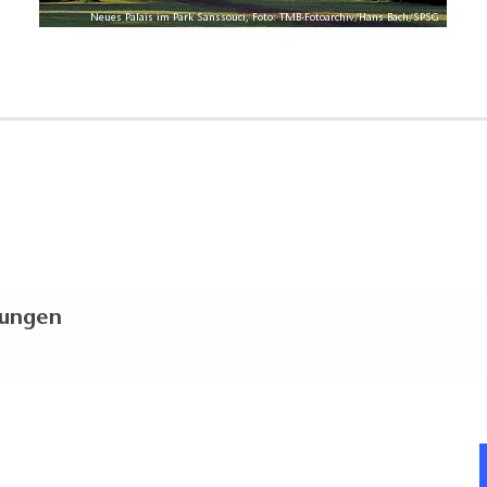
Neues Palais im Park Sanssouci, Foto: TMB-Fotoarchiv/Hans Bach/SPSG
kungen
anden