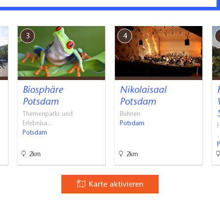
pe
hränkungen stufenlos erreichbar. Türbreite: 92 cm, Bewegungs
e vorhanden
3
4
r eine Rampe (Schiebehilfe erforderlich!) und eine Türschwel
er Führung teilnehmen, da im Schloss eine sehr hohe Besucher
Biosphäre
Nikolaisaal
en (auch für eine größere Anzahl von Gästen im Rolli) könne
Potsdam
Potsdam
über 2 Stufen mit einer Gesamthöhe von 32 cm zugänglich, alte
Themenparks und
Bühnen
gekauft werden. Ein Museums-Shop und die Schlossküche sind
Erlebnisa…
Potsdam
Potsdam
weitere 2 für die Nutzung im Park stehen im Besucherzentrum a
2km
2km
chiedlichem Höhen-Niveau unterscheiden: 1) Hauptweg/ Fontäne,
enunterschiede überwunden werden. Dafür werden bestimmte O
Karte aktivieren
aerten/angebote-fuer-besucher-mit-handicap/#c4931
tze in der Nähe des Eingangs: 9