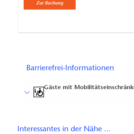
Zur Buchung
Barrierefrei-Informationen
Gäste mit Mobilitätseinschrän
Kurzbeschreibung
Kurzbeschreibung:
Kurzbeschreibung zum Schloss Sanssouci:
Interessantes in der Nähe ...
9 ausgewiesene Behindertenparkplätze vorh