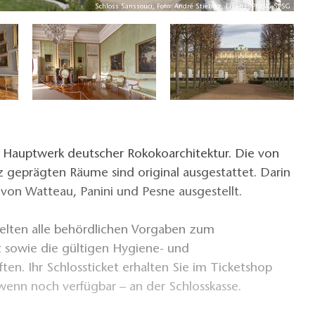
Schloss Sanssouci, Foto: André Stiebitz, Lizenz: PMSG SPSG
ls Hauptwerk deutscher Rokokoarchitektur. Die von
 geprägten Räume sind original ausgestattet. Darin
von Watteau, Panini und Pesne ausgestellt.
gelten alle behördlichen Vorgaben zum
 sowie die gültigen Hygiene- und
ften. Ihr Schlossticket erhalten Sie im Ticketshop
wenn noch verfügbar – an der Schlosskasse.