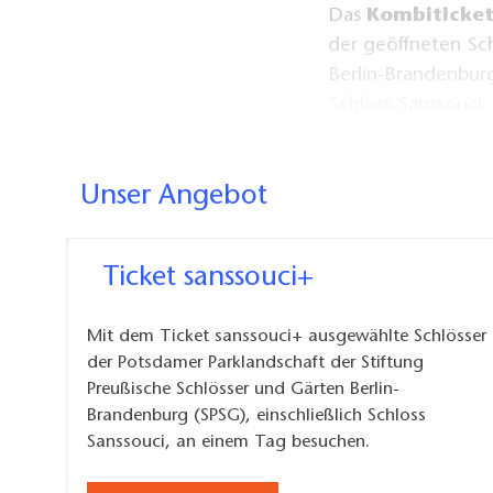
Das
Kombiticke
der geöffneten Sch
Berlin-Brandenburg
Schloss Sanssouci.
Nutzen Sie zur dig
Unser Angebot
Stiftung Preußisch
Ort bei Ihrem Bes
Sie bei Google Pl
Ticket sanssouci+
Geräte) herunterl
Deutscher Gebä
Mit dem Ticket sanssouci+ ausgewählte Schlösser
Englisch
verfügbar
der Potsdamer Parklandschaft der Stiftung
WLAN zur Verfügun
Preußische Schlösser und Gärten Berlin-
mit Ihrem eigenen
Brandenburg (SPSG), einschließlich Schloss
Sanssouci, an einem Tag besuchen.