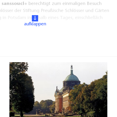
t
sanssouci+
berechtigt zum einmaligen Besuch
lösser der Stiftung Preußische Schlösser und Gärten
 in Potsdam innerhalb eines Tages, einschließlich
aufklappen
italen Erkundung die App „Park Sanssouci“ der
e Schlösser und Gärten Berlin-Brandenburg – vor
uch oder bequem von zu Hause aus. Die App können
ay (Android-Geräte) oder im App Store (macOS-
aden. Der Multimedia-Guide ist in
Deutsch
,
rdensprache (DGS)
,
Leichter Sprache
und
. In den Schlössern der SPSG steht Ihnen ein freies
g, sodass Sie auch vor Ort auf den digitalen Guide
 mobilen Endgerät zugreifen können.