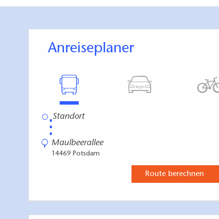
Kommentar:
Der Parkplatz mit 9 Behindertenstellplätzen 
den Besuch des Schlosses und weiterer höher
Anreiseplaner
Der Weg zum Schloss Sanssouci vom Besucherp
Wegestück mit bis zu 12% Steigung zum Schlos
Für den Besuch anderer Bereiche des Schloss
Zugang und Wege Außenbereich
stufenlose Wegeführung möglich
Wegebeschaffenheit:
⋮
Von der den Park durchquerenden Straße "Maulb
sind mit wassergebundener Decke befestigt
Maulbeerallee
Kommentar:
14469 Potsdam
Der Park Sanssouci ist ca. 300 ha groß. Von
Mobilitätseinschränkungen geeignet.
Route berechnen
Der Park lässt sich in drei Teile mit unters
diesen drei Parkbereichen müssen große Höh
Übergang von 1) zu 2) im Sizilianischen Ga