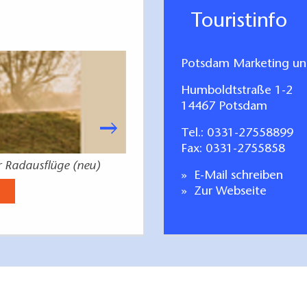
 an der Historischen Mühle und dem Nordischen Garten vorbei
Touristinfo
ergsterassen sind viel zu steil und sollten nicht genutzt we
. Es sind zwar Sitzmöglichkeiten vorhanden, z.T. aber mit wei
Potsdam Marketing u
Humboldtstraße 1-2
14467 Potsdam
Tel.:
0331-27558899
Fax: 0331-2755858
r Radausflüge (neu)
Dein Potsda
E-Mail schreiben
Jetzt anse
Zur Webseite
igen zu nutzenden Türen: 72 cm
fen erreichbar, die mit einer Rampe überbrückt werden können 
:100 cm x 119 cm).
tür hereingelassen (gleich neben Eingang). Die Breite dieser
rchgang.
le von 4 cm überwunden werden, ansonsten gibt es im Rahmen