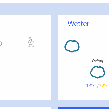
hinter dem Besucherzentrum, nähe Historische Mühle, ist ca. 2
gelegener Teile des Parks empfohlen
Wetter
arkplatz führt an der Historischen Mühle vorbei. Nach Überqu
s hinauf. Hier ist eine Schiebehilfe für Gäste im Rollstuhl u
parks werden ggf. andere Parkplätze empfohlen, z.B. am Neuen
Freitag
eerallee" abgesehen sind der Ökonomieweg und der Selloweg 
 den 20 Parkeingängen sind jene an der Orangerie und an der 
13
22
chiedlichem Höhen-Niveau unterscheiden: 1) Hauptweg/ Fontäne,
enunterschiede überwunden werden. Dafür werden folgende Or
rten, Steigung 7 - 11 % auf einer Länge von ca. 60 m