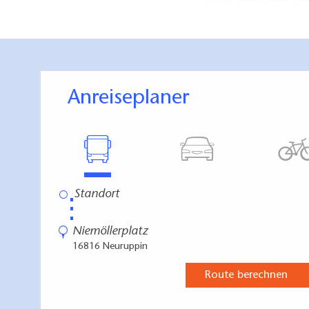
umfangreich resta
1907 hinzu und kö
Wichmann bestiege
des Dominikanerklo
Anreiseplaner
Direkt an der Stad
die über 700 Jahre
Wichmann mit eine
⋮
Niemöllerplatz
16816 Neuruppin
Route berechnen