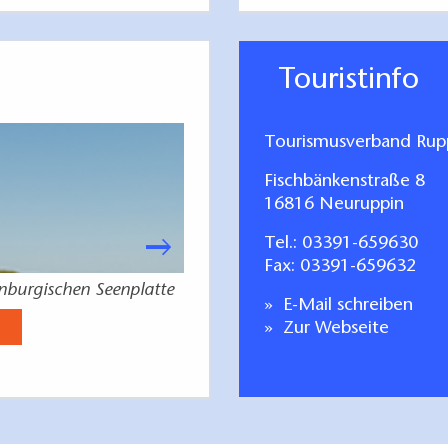
Touristinfo
Tourismusverband Rupp
Fischbänkenstraße 8
16816 Neuruppin
Tel.:
03391-659630
Fax: 03391-659632
enburgischen Seenplatte
Urlaubsplaner & Gastgeber Meck
E-Mail schreiben
See
Zur Webseite
Jetzt anse