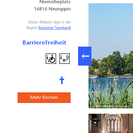
Niemöllerplatz
16816
Neuruppin
Dieser Anbieter liegt in der
Region
Ruppiner Seenland
Barrierefreiheit
Mehr Kirchen
 Tourismus-Marketing Brandenburg GmbH, Lizenz: TMB Tourismus-
Klosterkirche St. Trinita
Marketing Brandenburg GmbH