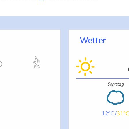
uriert. Die ca. 63 Meter hohen Türme kamen erst
nnen bei einer Nachtwanderung mit Pater
n werden. Bruder Wichmann war der erste Prior
sters.
Wetter
tmauer, zwischen Kirche und Ruppiner See, steht
 alte Wichmannlinde. An dieser Stelle soll Pater
m Schatz begraben sein - meint die Legende.
Sonntag
12
31