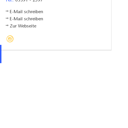
Tel.:
03391 - 2597
E-Mail schreiben
E-Mail schreiben
Zur Webseite
Chorraum Klosterkirche Neuruppin, Foto: K. Lehmann, Lizenz: TMB Tourismus-Marketing