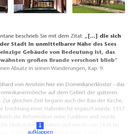
tane beschrieb Sie mit dem Zitat:
„[…] die sich
 der Stadt in unmittelbarer Nähe des Sees
 einzige Gebäude von Bedeutung ist, das
wähnten großen Brande verschont blieb“
inen Absatz in seinen Wanderungen, Kap. 9.
hard von Arnstein hier ein Dominikanerkloster - das
 Dominikanermönche auf dem Gebiet der späteren
 Zur gleichen Zeit begann auch der Bau der Kirche,
ie Errichtung einer Hallenkirche ergänzt wurde. 1517
 durch die Reformation seine Funktion und wurde
rche blieb jedoch erhalten und wurde von 1836 bis
aufklappen
en des Baumeisters Karl Friedrich Schinkel