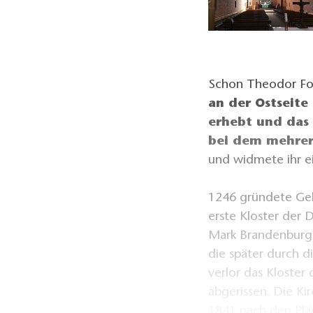
Schon Theodor Fon
an der Ostseite
erhebt und das
bei dem mehrer
und widmete ihr e
1246 gründete Geb
erste Kloster der
Mark Brandenburg.
die später durch d
verlor das Kloster
abgerissen. Die Ki
1841 nach den Plän