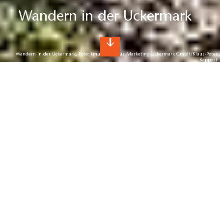
Wandern in der Uckermark
Wandern in der Uckermark, Foto: tmu Tourismus Marketing Uckermark GmbH/Klaus-Peter
Kappest
Wandern in der Uckermark
Die schönsten Wanderungen in
Brandenburgs Norden
1.200 km ausgewiesene Wanderwege laden in der
Uckermark zum Durchatmen und Entdecken ein. Ob kleine
Rundwanderung oder mehrtägige Wandertour – die
Routen laden ein, ab und zu auch abseits der Wege auf
Entdeckungsreise zu gehen.
Von der Wassermühle bis zum Künstlerdorf schlummern
hier besondere Orte, die einen Ausflug unvergesslich