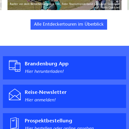
Radler vor dem Besucherbergwerk F60, Foto: Tourismusverband Lausitzer Seenland
e.V./Nada Quenzel
Alle Entdeckertouren im Überblick
Brandenburg App
Hier herunterladen!
Reise-Newsletter
Hier anmelden!
Prospektbestellung
Hier bestellen oder online ansehen