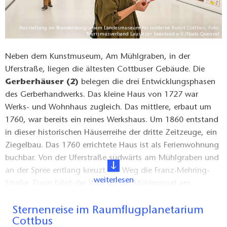
Ausstellung im Brandenburgischem Landesmuseum für moderne Kunst Cottbus, Foto:
Tourismusverband Lausitzer Seenland e.V./Nada Quenzel
Neben dem Kunstmuseum, Am Mühlgraben, in der
Uferstraße, liegen die ältesten Cottbuser Gebäude. Die
Gerberhäuser (2)
belegen die drei Entwicklungsphasen
des Gerberhandwerks. Das kleine Haus von 1727 war
Werks- und Wohnhaus zugleich. Das mittlere, erbaut um
1760, war bereits ein reines Werkshaus. Um 1860 entstand
in dieser historischen Häuserreihe der dritte Zeitzeuge, ein
Ziegelbau. Das 1760 errichtete Haus ist als Ferienwohnung
buchbar. Von der Uferstraße südwärts am Mühlgraben und
an der Spree entlang kreuzt der Weg die Franz-Mehring-
weiterlesen
Straße. Dann führt der Weg an der Mühleninsel am
Seniorenwohnpark vorbei und über die Spreebrücke
ostwärts auf die Ludwig-Leichhardt-Allee. Dann geht es
Sternenreise im Raumflugplanetarium
Cottbus
immer südwärts am Flussufer entlang bis zum Planetarium.