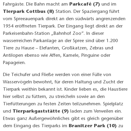
Fahrgäste. Die Bahn macht am
Parkcafé (7)
und im
Tierpark Cottbus (8)
Station. Der Spaziergang führt
vom Spreeauenpark direkt an den südwärts angrenzenden
1954 eröffneten Tierpark. Der Eingang liegt direkt an der
Parkeisenbahn-Station „Bahnhof Zoo“. In dieser
wasserreichen Parkanlage an der Spree sind über 1.200
Tiere zu Hause – Elefanten, Großkatzen, Zebras und
Antilopen ebenso wie Affen, Kamele, Pinguine oder
Papageien.
Die Teichufer und Fließe werden von einer Fülle von
Wasservögeln bewohnt, für deren Haltung und Zucht der
Tierpark weithin bekannt ist. Kinder lieben es, die Haustiere
hier selbst zu füttern, zu streicheln sowie an den
Tierfütterungen zu festen Zeiten teilzunehmen. Spielplatz
und
Tierparkgaststätte (9)
laden zum Verweilen ein.
Etwas ganz Außergewöhnliches gibt es gleich gegenüber
dem Eingang des Tierparks im
Branitzer Park (10)
zu