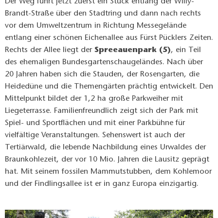
Der Weg führt jetzt zuerst ein Stück entlang der Willy-
Brandt-Straße über den Stadtring und dann nach rechts
vor dem Umweltzentrum in Richtung Messegelände
entlang einer schönen Eichenallee aus Fürst Pücklers Zeiten.
Rechts der Allee liegt der
Spreeauenpark (5)
, ein Teil
des ehemaligen Bundesgartenschaugeländes. Nach über
20 Jahren haben sich die Stauden, der Rosengarten, die
Heidedüne und die Themengärten prächtig entwickelt. Den
Mittelpunkt bildet der 1,2 ha große Parkweiher mit
Liegeterrasse. Familienfreundlich zeigt sich der Park mit
Spiel- und Sportflächen und mit einer Parkbühne für
vielfältige Veranstaltungen. Sehenswert ist auch der
Tertiärwald, die lebende Nachbildung eines Urwaldes der
Braunkohlezeit, der vor 10 Mio. Jahren die Lausitz geprägt
hat. Mit seinem fossilen Mammutstubben, dem Kohlemoor
und der Findlingsallee ist er in ganz Europa einzigartig.