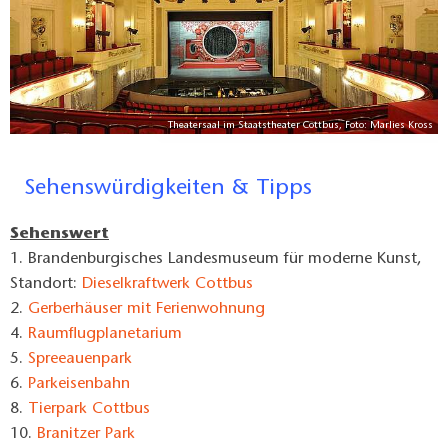
Theatersaal im Staatstheater Cottbus, Foto: Marlies Kross
Sehenswürdigkeiten & Tipps
Sehenswert
1. Brandenburgisches Landesmuseum für moderne Kunst,
Standort:
Dieselkraftwerk Cottbus
2.
Gerberhäuser mit Ferienwohnung
4.
Raumflugplanetarium
5.
Spreeauenpark
6.
Parkeisenbahn
8.
Tierpark Cottbus
10.
Branitzer Park