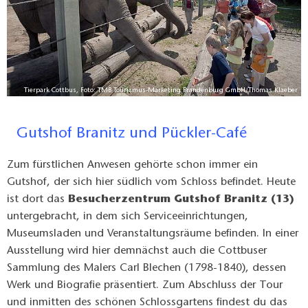
rg
g
Tierpark Cottbus, Foto: TMB Tourismus-Marketing Brandenburg GmbH/Thomas Klaeber
Gutshof Branitz und Pückler-Café
Zum fürstlichen Anwesen gehörte schon immer ein
Gutshof, der sich hier südlich vom Schloss befindet. Heute
ist dort das
Besucherzentrum Gutshof Branitz (13)
untergebracht, in dem sich Serviceeinrichtungen,
Museumsladen und Veranstaltungsräume befinden. In einer
Ausstellung wird hier demnächst auch die Cottbuser
Sammlung des Malers Carl Blechen (1798-1840), dessen
Werk und Biografie präsentiert. Zum Abschluss der Tour
und inmitten des schönen Schlossgartens findest du das