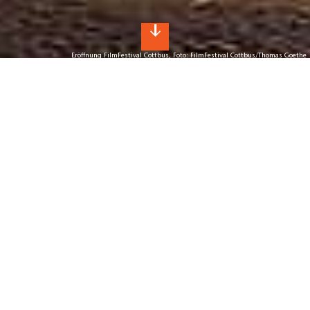
Eröffnung FilmFestival Cottbus, Foto: FilmFestival Cottbus/Thomas Goethe
Veranstaltungen im Spreewald
In Cottbus, Lübbenau und Co. ist was los!
Ob Frühling, Sommer, Herbst oder Winter: Der
Spreewald
ist eine von Geschichten und Traditionen geprägte Region
und lädt das ganze Jahr über zu besonderen Events wie
dem Fischerfest, der Spreewaldweihnacht oder dem
Inselleuchten ein.
Führungen durch das Staatstheater Cottbus gewähren
einen Blick hinter die Kulissen, während im Schloss
Lübbenau Krimidinner die Besucher mit spannenden Fällen
fesseln. Sagenhafte Kahnfahrten erzählen von mystischen
Wesen, die Heimat- und Trachtenfeste zeugen von