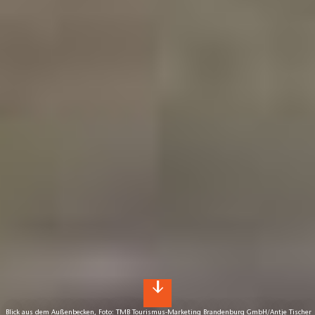
Blick aus dem Außenbecken, Foto: TMB Tourismus-Marketing Brandenburg GmbH/Antje Tischer