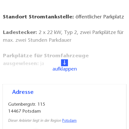
Standort Stromtankstelle:
öffentlicher Parkplatz
Ladestecker:
2 x 22 kW, Typ 2, zwei Parkplätze für
max. zwei Stunden Parkdauer
Parkplätze für Stromfahrzeuge
ausgewiesen:
ja
aufklappen
Öffnungszeiten:
Parkplatz 24/7
Adresse
Entfernung von Berlin-Mitte:
ca. 37 km
Gutenbergstr. 115
Zugangs-/Bezahlmodus:
StromTicket via App
14467
Potsdam
und e-Roaming RFID-Karten (z.B. Plugsurfing, The
Dieser Anbieter liegt in der Region
Potsdam
New Motion)