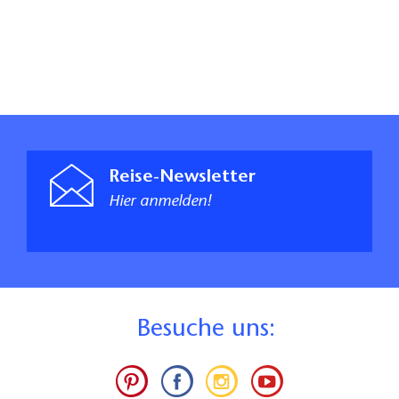
Reise-Newsletter
Hier anmelden!
B
esuche uns: