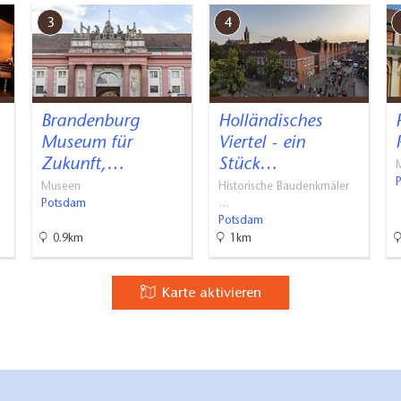
3
4
Brandenburg
Holländisches
Museum für
Viertel - ein
Zukunft,…
Stück…
Museen
Historische Baudenkmäler
Potsdam
…
Potsdam
0.9km
1km
Karte aktivieren