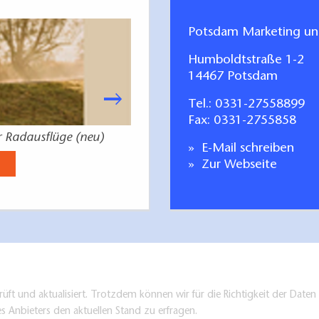
Potsdam Marketing u
Humboldtstraße 1-2
14467 Potsdam
Tel.:
0331-27558899
Fax: 0331-2755858
r Radausflüge (neu)
Dein Potsda
E-Mail schreiben
Jetzt anse
Zur Webseite
üft und aktualisiert. Trotzdem können wir für die Richtigkeit der Dat
es Anbieters den aktuellen Stand zu erfragen.