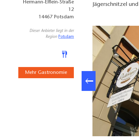
Hermann-Elflein-Straße
Jägerschnitzel und
12
14467
Potsdam
Dieser Anbieter liegt in der
Region
Potsdam
Mehr Gastronomie
Restaurant "Dreimäderlhaus", Foto: Sophie Sokie, Lizenz: PMSG