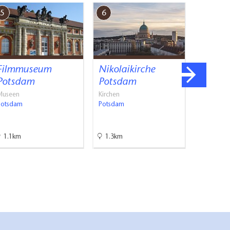
5
6
7
Filmmuseum
Nikolaikirche
Schlos
Potsdam
Potsdam
Schlösser
Potsdam
Museen
Kirchen
Potsdam
Potsdam
1.1km
1.3km
1.3km