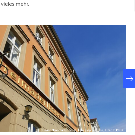
 vieles mehr.
Restaurant "Dreimäderlhaus", Foto: Sophie Sokie, Lizenz: PMSG