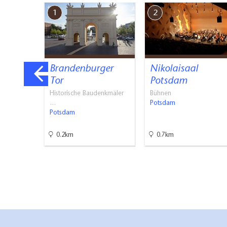
1
2
ssouci
Brandenburger
Nikolaisaal
Tor
Potsdam
ks, Frei…
Historische Baudenkmäler
Bühnen
…
Potsdam
Potsdam
0.2km
0.7km