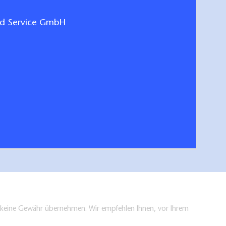
nd Service GmbH
m-Reisemagazin
Radfahren in Br
hen/bestellen
en keine Gewähr übernehmen. Wir empfehlen Ihnen, vor Ihrem