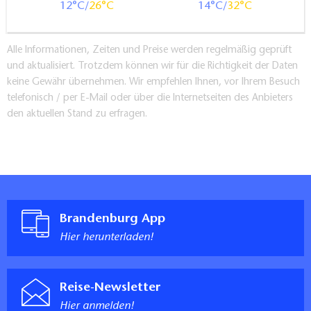
Kommentar:
12
26
14
32
im Innenhof befindet sich ein Plattformlift, der
selbstständig bedient werden kann (Personal steht
Alle Informationen, Zeiten und Preise werden regelmäßig geprüft
jederzeit hilfreich zur Verfügung), mit dessen Hilfe ein
und aktualisiert. Trotzdem können wir für die Richtigkeit der Daten
stufenloser Zugang zu Ticketgalerie, Saal und WC
keine Gewähr übernehmen. Wir empfehlen Ihnen, vor Ihrem Besuch
erfolgt.
telefonisch / per E-Mail oder über die Internetseiten des Anbieters
Alternativ kann nach Absprache auch die Rampe am
den aktuellen Stand zu erfragen.
hinteren Notausgang zum Nikolaisaal als Eingang
genutzt werden.
Rezeption
Rezeptionscounter oder -tisch nicht teilweise auf eine
Höhe von 85 cm abgesenkt, aber andere Möglichkeit
der Kommunikation im Sitzen vorhanden
Brandenburg App
Kommentar:
Hier herunterladen!
Der Kassenbereich der Ticketgalerie ist nicht abgesenkt,
im Vorraum befinden sich Sitzgruppen.
Aufzug
Reise-Newsletter
Zugang stufenlos
Hier anmelden!