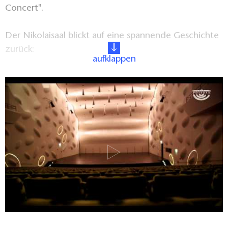
Concert".
Der Nikolaisaal blickt auf eine spannende Geschichte
zurück:
aufklappen
Das heutige Gebäude ist bereits das dritte Bauwerk
an dieser Stelle. Im 18. Jahrhundert wurde es
ursprünglich als Wohnhaus errichtet und im Laufe der
Zeit um weitere Anbauten und Fabrikanlagen im Hof
erweitert. Die evangelische Nikolaigemeinde kaufte
1904 das Grundstück, um sich im Hof einen
Gemeindesaal bauen zu lassen. Während
Luftangriffen im Zweiten Weltkrieg kam es zu
schweren Schäden am Gebäude. Bald nach
Kriegsende konnten mit Unterstützung und im
Interesse der Rundfunksendeanstalt Potsdam erste