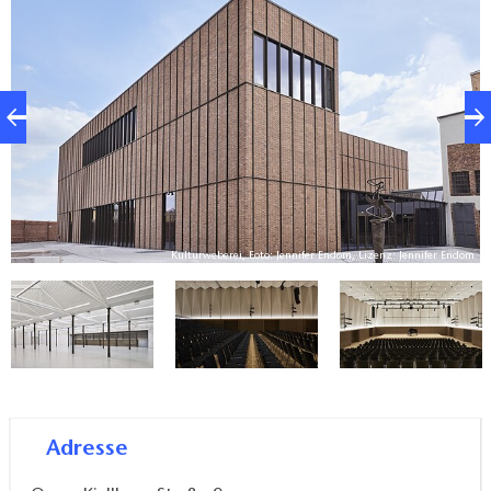
Jugendliche, Bar-Tanz und Seniorennachmittagen bis
hin zu Tagungen und Firmenfeiern.
om
Kulturweberei, Foto: Jennifer Endom, Lizenz: Jennifer Endom
Adresse