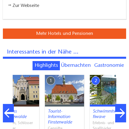
Zur Webseite
Mehr Hotels und Pensionen
Interessantes in der Nähe ...
Highlights
Übernachten
Gastronomie
7
1
2
Schloss
Tourist-
Schwimmhalle
Sonnewalde
Information
fiwave
Finsterwalde
Museen, Schlösser
Erlebnis- und
und Par…
Geprüfte
Spaßbäder