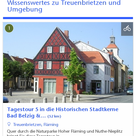
Wissenswertes zu Treuenbrietzen und
Umgebung
1
Tagestour 5 in die Historischen Stadtkerne
Bad Belzig &…
(52 km)
Treuenbrietzen, Fläming
Quer durch die Naturparke Hoher Fläming und Nuthe-Nieplitz