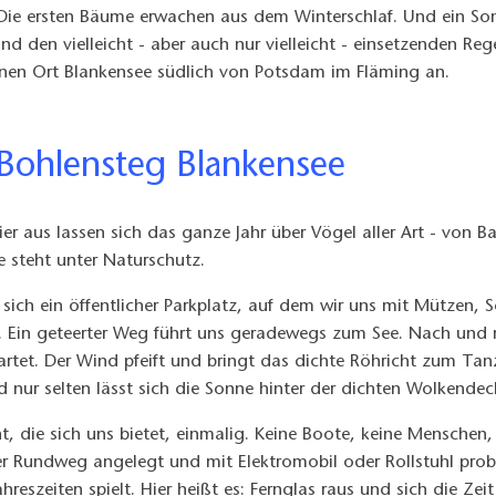
ie ersten Bäume erwachen aus dem Winterschlaf. Und ein Son
und den vielleicht - aber auch nur vielleicht - einsetzenden 
nen Ort Blankensee südlich von Potsdam im Fläming an.
 Bohlensteg Blankensee
ier aus lassen sich das ganze Jahr über Vögel aller Art - von
 steht unter Naturschutz.
 sich ein öffentlicher Parkplatz, auf dem wir uns mit Mützen
i. Ein geteerter Weg führt uns geradewegs zum See. Nach und na
tet. Der Wind pfeift und bringt das dichte Röhricht zum Tanz
nd nur selten lässt sich die Sonne hinter der dichten Wolkende
, die sich uns bietet, einmalig. Keine Boote, keine Menschen,
iter Rundweg angelegt und mit Elektromobil oder Rollstuhl pro
eszeiten spielt. Hier heißt es: Fernglas raus und sich die Ze