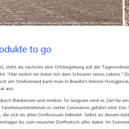
us Blankensee, Foto: TMB Tourismus-Marketing Brandenburg GmbH/Katrin Schreinemachers
Produkte to go
zt, steht als nächstes eine Ortsbegehung auf der Tagesordnu
ht: "Hier wohnt ein Imker mit dem Schwarm seines Lebens." Do
tisch am Straßenrand kann man in Brauße's Imkerei Honigpro
al aus.
durch Blankensee und merken: So langsam wird es Zeit für ein
es Familienunternehmen in vierter Generation geführt wird. Das
z, die sich im alten Dorfkonsum befindet. Selbst an diesem küh
eretappe bis zum neuesten Dorftratsch alles dabei. Im Somme