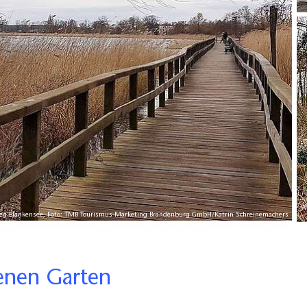
W
teg Blankensee, Foto: TMB Tourismus-Marketing Brandenburg GmbH/Katrin Schreinemachers
henen Garten