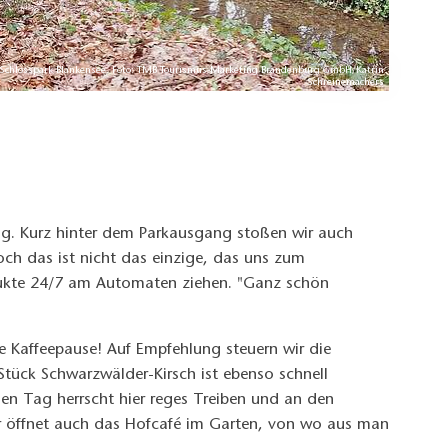
Schlosspark Blankensee, Foto: TMB Tourismus-Marketing Brandenburg GmbH/Katrin
Schreinemachers
ng. Kurz hinter dem Parkausgang stoßen wir auch
ch das ist nicht das einzige, das uns zum
dukte 24/7 am Automaten ziehen. "Ganz schön
e Kaffeepause! Auf Empfehlung steuern wir die
 Stück Schwarzwälder-Kirsch ist ebenso schnell
len Tag herrscht hier reges Treiben und an den
r öffnet auch das Hofcafé im Garten, von wo aus man