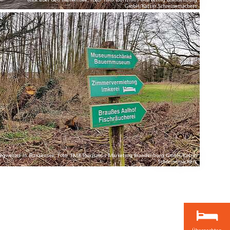
Blick über den Blankensee, Foto: TMB Tourismus-Marketing Brandenburg
GmbH/Katrin Schreinemachers
egweiser in Blankensee, Foto: TMB Tourismus-Marketing Brandenburg GmbH/Katrin
Schreinemachers