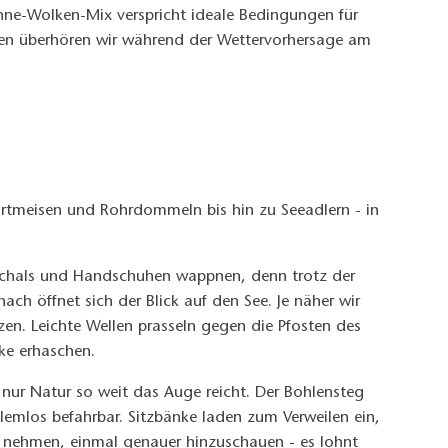
ne-Wolken-Mix verspricht ideale Bedingungen für
Regen überhören wir während der Wettervorhersage am
 Bartmeisen und Rohrdommeln bis hin zu Seeadlern - in
, Schals und Handschuhen wappnen, denn trotz der
ch öffnet sich der Blick auf den See. Je näher wir
en. Leichte Wellen prasseln gegen die Pfosten des
cke erhaschen.
 nur Natur so weit das Auge reicht. Der Bohlensteg
blemlos befahrbar. Sitzbänke laden zum Verweilen ein,
it nehmen, einmal genauer hinzuschauen - es lohnt