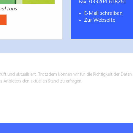
Fax: 033204-618761
mal raus
E-Mail schreiben
Zur Webseite
üft und aktualisiert. Trotzdem können wir für die Richtigkeit der Dat
es Anbieters den aktuellen Stand zu erfragen.