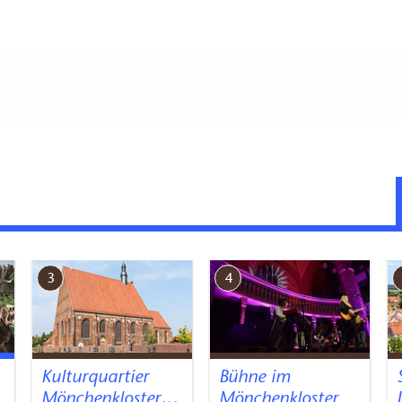
g (in Meter, ca.): 50
3
4
Kulturquartier
Bühne im
Mönchenkloster…
Mönchenkloster