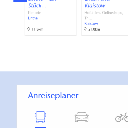
Stück…
Klaistow
Filmorte
Hofläden, Onlineshops,
Linthe
Th…
Klaistow
11.8km
21.8km
Anreiseplaner