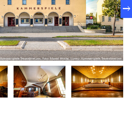
Kammerspiele Treuenbrietzen, Foto: Marcel Wricke, Lizenz: Kammerspiele Treuenbrietzen