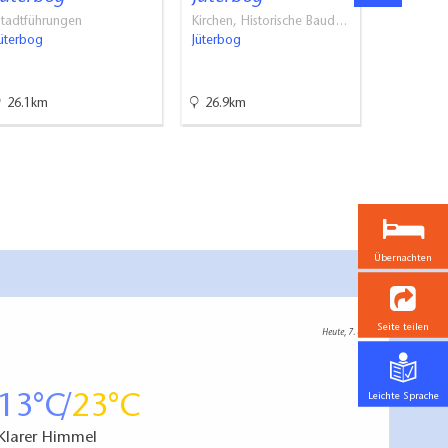
Kloster Zi
Stadtführungen
Kirchen, Historische Baud…
Jüterbog
Jüterbog
26.1km
26.9km
27.3km
Übernachten
Seite teilen
Heute, 7. 8.
Leichte Sprache
13
23
Klarer Himmel