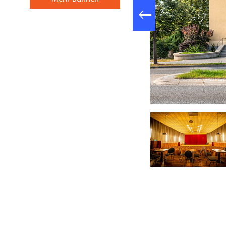
zen, Foto: Marcel Wricke, Lizenz: Kammerspiele Treuenbrietzen