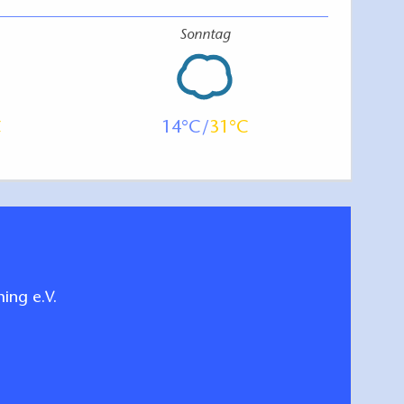
Sonntag
14
31
ing e.V.