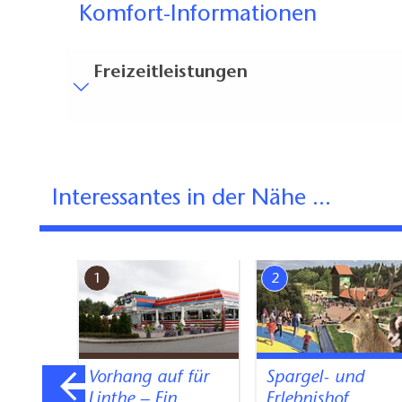
Komfort-Informationen
Freizeitleistungen
Besucherparkplätze
Entfernung der Besucherparkplätze zum Eingan
Interessantes in der Nähe ...
1
2
na
Vorhang auf für
Spargel- und
Linthe – Ein
Erlebnishof