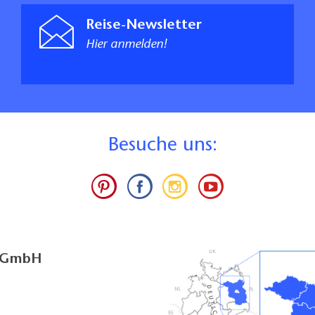
Reise-Newsletter
Hier anmelden!
B
esuche uns:
g GmbH