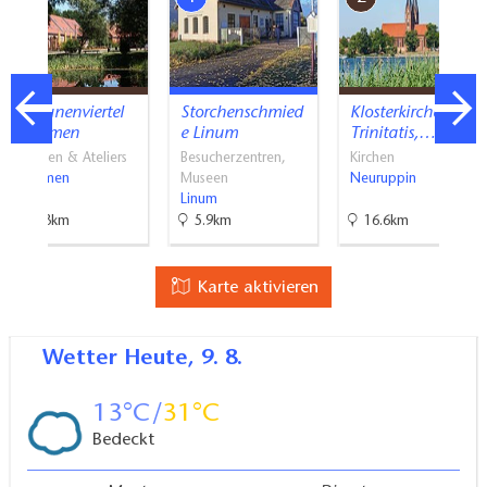
Scheunenviertel
Storchenschmied
Klosterkirche St.
Kremmen
e Linum
Trinitatis,…
Galerien & Ateliers
Besucherzentren,
Kirchen
Kremmen
Museen
Neuruppin
Linum
22.3km
5.9km
16.6km
Karte aktivieren
Wetter
Heute, 9. 8.
13
31
Bedeckt