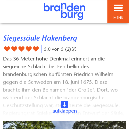
MENÜ
Siegessäule Hakenberg
5.0 von 5 (2)
Das 36 Meter hohe Denkmal erinnert an die
siegreiche Schlacht bei Fehrbellin des
brandenburgischen Kurfürsten Friedrich Wilhelm
gegen die Schweden am 18. Juni 1675. Diese
brachte ihm den Beinamen "der Große". Dort, wo
während der Schlacht die brandenburgische
Geschützstellung war, steht heute die Siegessäule.
aufklappen
Regierungsrat Spieker lieferte den Entwurf der Säule,
nach welchen der Unterbau aus grauem Sandstein