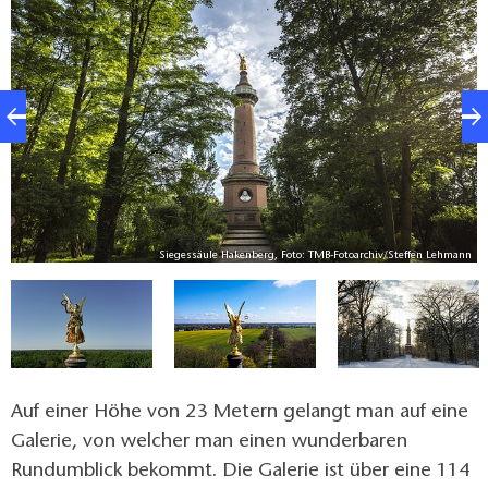
und der Turm selbst aus Feldbrandsteinen gemauert
und anschließend verklinkert wurde. Auf der Spitze
der Säule befindet sich eine Bronzestatue der
Siegesgöttin Victoria, gegossen in der Kunst- und
Glockengießerei Lauchhammer. Im Sockel sieht man
eine Büste zu Ehren des Kurfürsten Friedrich Wilhelm.
z:
n
Siegessäule Hakenberg, Foto: TMB-Fotoarchiv/Steffen Lehmann
Auf einer Höhe von 23 Metern gelangt man auf eine
Galerie, von welcher man einen wunderbaren
Rundumblick bekommt. Die Galerie ist über eine 114