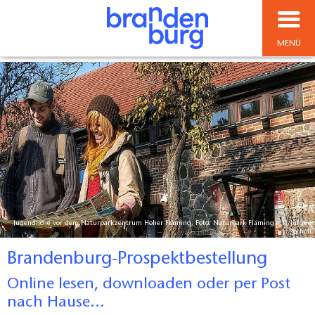
MENÜ
Jugendliche vor dem Naturparkzentrum Hoher Fläming, Foto: Naturpark Fläming e.V./Jürgen
Rocholl
Brandenburg-Prospektbestellung
Online lesen, downloaden oder per Post
nach Hause...