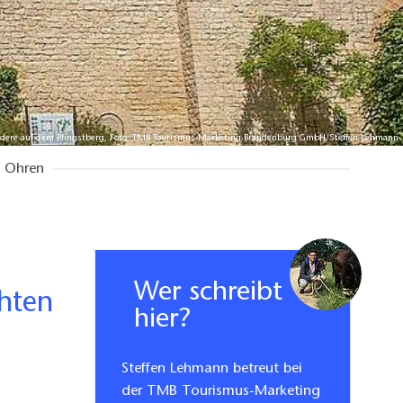
edere auf dem Pfingstberg, Foto: TMB Tourismus-Marketing Brandenburg GmbH/Steffen Lehmann
e Ohren
Wer schreibt
hten
hier?
Steffen Lehmann betreut bei
der TMB Tourismus-Marketing