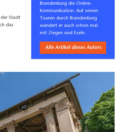
Brandenburg die Online-
Kommunikation. Auf seinen
 der Stadt
Touren durch Brandenburg
rch das
wandert er auch schon mal
mit Ziegen und Eseln.
Alle Artikel dieses Autors