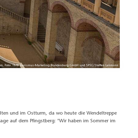
sdam, Foto: TMB Tourismus-Marketing Brandenburg GmbH und SPSG/Steffen Lehmann
lten und im Ostturm, da wo heute die Wendeltreppe
ertage auf dem Pfingstberg: "Wir haben im Sommer im