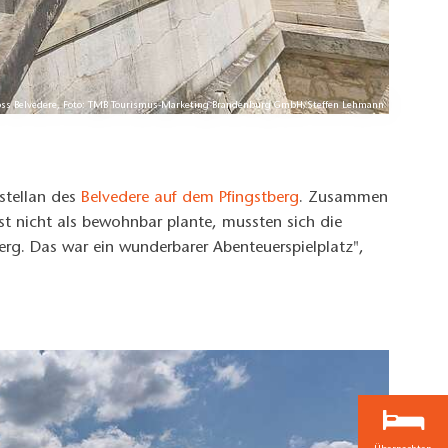
oss Belvedere, Foto: TMB Tourismus-Marketing Brandenburg GmbH/Steffen Lehmann
stellan des
Belvedere auf dem Pfingstberg
. Zusammen
nst nicht als bewohnbar plante, mussten sich die
rg. Das war ein wunderbarer Abenteuerspielplatz",