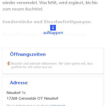
wieder verwendet. Was fehlt, wird ergänzt, bis hin
zum neuen Buchtitel.
Sonderstücke und Einzelanfertigungen:
aufklappen
Gebunden werden Zeitschriften, Zeitungen,
Diplomarbeiten etc.. Kaschiert werden Landkarten,
Plakate und Fotos.
Öffnungszeiten
Gebaut wird alles, was das Herz begehrt: Kästen,
Besucher sind jederzeit willkommen. Wer sicher gehen will, dass
Sammelboxen, Poesiealben, Schmuckkassetten,
geöffnet ist, ruft vorher kurz an.
Mappen, Fotoalben, Gästebücher,
Schreibtischgarnituren - aus Pappe, Papier, Gewebe
Adresse
oder Leder.
Neudorf 1c
17268
Gerswalde OT Neudorf
Buchbindekurse