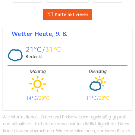
Karte aktivieren
Wetter
Heute, 9. 8.
21
31
Bedeckt
Montag
Dienstag
14
28
11
22
Alle Informationen, Zeiten und Preise werden regelmäßig geprüft
und aktualisiert. Trotzdem können wir für die Richtigkeit der Daten
keine Gewähr übernehmen. Wir empfehlen Ihnen, vor Ihrem Besuch