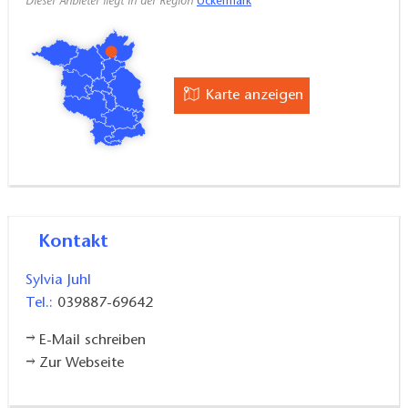
Dieser Anbieter liegt in der Region
Uckermark
Dauer 1-3 Tage (jeweils 6 Stunden)
Pro Tag inklusive bis zu 5 Personen: 600,- EUR
Karte anzeigen
Ihr könnt einen Tag oder mehrere Tage buchen. Auf
dem Grundstück in der Uckermark gibt es zudem die
Möglichkeit
eine idyllische Unterkunft
hinzuzubuchen.
Kontakt
Besucher sind jederzeit willkommen, es gibt
auch eine kleine Auswahl an Papierarbeiten.
Sylvia Juhl
Wer sicher gehen will, dass geöffnet ist, ruft
Tel.:
039887-69642
vorher kurz an.
E-Mail schreiben
Zur Webseite