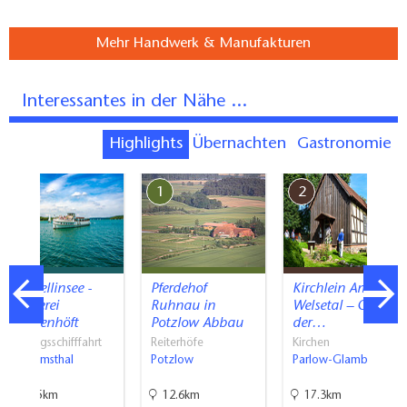
Mehr Handwerk & Manufakturen
Interessantes in der Nähe ...
Highlights
Übernachten
Gastronomie
7
1
2
Werbellinsee -
Pferdehof
Kirchlein Am
Reederei
Ruhnau in
Welsetal – Ort
Wiedenhöft
Potzlow Abbau
der…
Ausflugsschifffahrt
Reiterhöfe
Kirchen
Joachimsthal
Potzlow
Parlow-Glambeck
19.5km
12.6km
17.3km