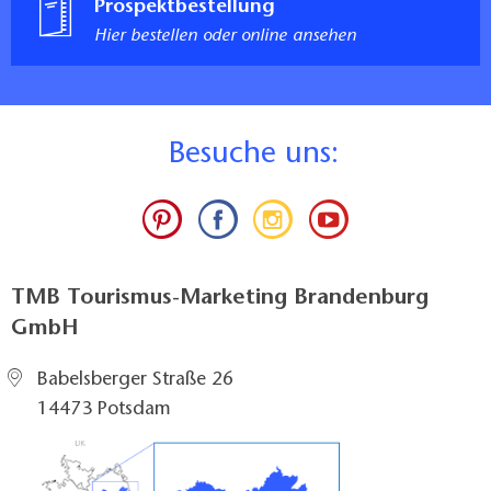
rechter Haltegriff hochklappbar und im
Prospektbestellung
hochgeklappten Zustand arretierbar
Hier bestellen oder online ansehen
Notruf vorhanden
Kommentar:
Die barrierefreie Toilette befindet sich im Amt
Joachimsthal. ca. 500 m entfernt von der
B
esuche uns:
Touristeninformation.
Fachkompetenz / Service
Informationen über weitere barrierefreie Angebote in
der Region können zur Verfügung gestellt werden.
TMB Tourismus-Marketing Brandenburg
Informationen zur barrierefreien An- und Abreise mit
GmbH
den öffentlichen Verkehrsmitteln können erteilt
werden.
Babelsberger Straße 26
Erhebung der Daten
14473 Potsdam
Bei den hier dargestellten Daten handelt es sich um
geprüfte Daten
Datum der Datenerhebung: 25.02.2022