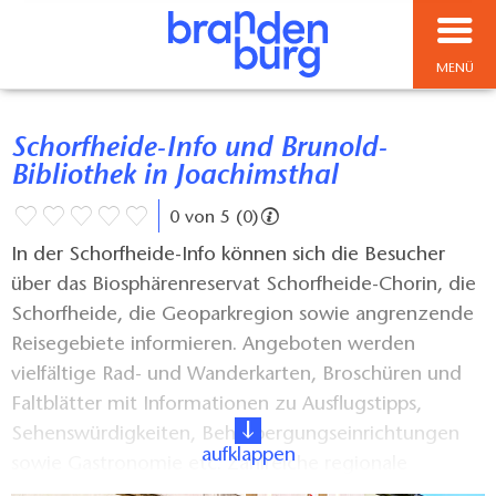
MENÜ
Schorfheide-Info und Brunold-
Bibliothek in Joachimsthal
0 von 5 (0)
In der Schorfheide-Info können sich die Besucher
über das Biosphärenreservat Schorfheide-Chorin, die
Schorfheide, die Geoparkregion sowie angrenzende
Reisegebiete informieren. Angeboten werden
vielfältige Rad- und Wanderkarten, Broschüren und
Faltblätter mit Informationen zu Ausflugstipps,
Sehenswürdigkeiten, Beherbergungseinrichtungen
aufklappen
sowie Gastronomie etc. Zahlreiche regionale
Produkte und Bücher der Region, sowie Souvenirs