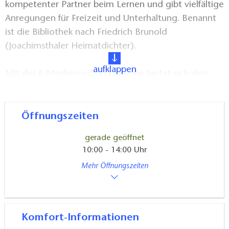
kompetenter Partner beim Lernen und gibt vielfältige
Anregungen für Freizeit und Unterhaltung. Benannt
ist die Bibliothek nach Friedrich Brunold
(Joachimsthaler Heimatdichter).
aufklappen
Mit der E-Medienverbundausleihe bietet sich den
angemeldeten Lesern ein attraktiver Service, der
ohne Aufpreis verfügbar ist.
Öffnungszeiten
gerade geöffnet
10:00 - 14:00 Uhr
Lage und Ausstattung:
Zentrum in Joachimsthal,
Mehr Öffnungszeiten
barrierefrei (Rollstuhl), Informationsstele, Ladestation
E-Bike innen und außen, kostenfrei nutzbare
Fahrradreparatursäule, Refill-Station, WLAN
Komfort-Informationen
Angebote und Extras:
Vorträge und