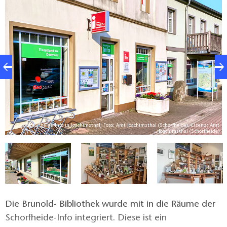
und kleine Urlaubsmitbringsel stehen im Shopbereich
bereit.
al
Schorfheide-Info in Joachimsthal, Foto: Amt Joachimsthal (Schorfheide), Lizenz: Amt
e)
Joachimsthal (Schorfheide)
Die Brunold- Bibliothek wurde mit in die Räume der
Schorfheide-Info integriert. Diese ist ein