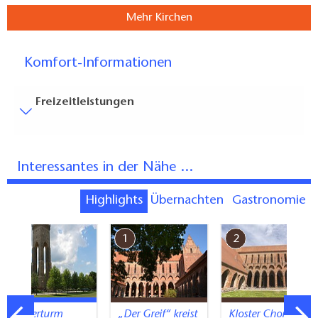
Mehr Kirchen
Komfort-Informationen
Freizeitleistungen
Besucherparkplätze
Entfernung der Besucherparkplätze zum Eingang (in
Interessantes in der Nähe ...
Meter, ca.): 100
Bodenbelag
Highlights
Übernachten
Gastronomie
Zum Teil eingeschränkt begehbarer Bodenbelag
7
1
2
(innen und/oder außen)
Weitere Angaben
Es stehen ausreichend Sitzplätze zur Verfügung
Wasserturm
„Der Greif“ kreist
Kloster Chorin