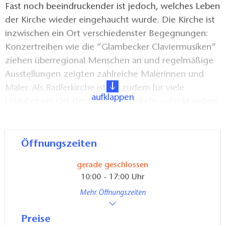
Fast noch beeindruckender ist jedoch, welches Leben
der Kirche wieder eingehaucht wurde. Die Kirche ist
inzwischen ein Ort verschiedenster Begegnungen:
Konzertreihen wie die ”Glambecker Claviermusiken“
ziehen überregional Menschen an und regelmäßige
Ausstellungen zeigten zahlreiche Malerinnen und
Maler. Als Radlerkirche ist sie zudem für viele
aufklappen
Urlauber ein Ort der Stille und Einkehr – direkt neben
der Kirche befindet sich auch ein RadlerPoint und ein
Rastplatz.
Öffnungszeiten
Für Besucher des Ortes lohnt nicht nur ein Blick in die
gerade geschlossen
Kirche, sondern auch in weitere Bauwerke, wie den
10:00 - 17:00 Uhr
restaurierten Taubenturm und das Glambecker
Mehr Öffnungszeiten
Dorfmuseum.
Preise
Lage und Ausstattung:
ländlich, offene Kirche