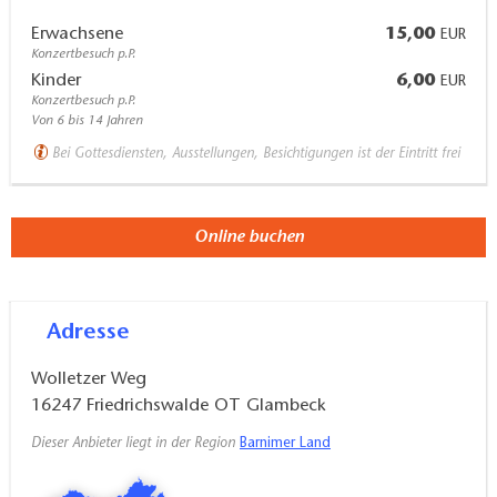
Erwachsene
15,00
EUR
Konzertbesuch p.P.
Angebote:
Ausstellungen, Radlerandachten,
Kinder
6,00
EUR
Konzerte, Busparkplatz in der Nähe
Konzertbesuch p.P.
Von 6 bis 14 Jahren
Bei Gottesdiensten, Ausstellungen, Besichtigungen ist der Eintritt frei
Online buchen
Adresse
Wolletzer Weg
16247
Friedrichswalde OT Glambeck
Dieser Anbieter liegt in der Region
Barnimer Land