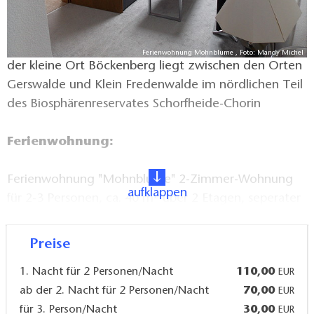
Ferienwohnung Mohnblume , Foto: Mandy Michel
der kleine Ort Böckenberg liegt zwischen den Orten
Gerswalde und Klein Fredenwalde im nördlichen Teil
des Biosphärenreservates Schorfheide-Chorin
Ferienwohnung:
Ferienwohnung "Mohnblume" 2-Zimmer-Wohnung
aufklappen
für 2-3 Personen, ca. 40 m² über 2 Etagen, seperater
Hauseingang
Preise
Ausstattung:
1. Nacht für 2 Personen/Nacht
110,00
EUR
ab der 2. Nacht für 2 Personen/Nacht
70,00
EUR
Eingangsbereich/Flur im Erdgeschoss Küche
für 3. Person/Nacht
30,00
EUR
(Kühlschrank, Tiefkühlschrank, Kaffeemaschine,