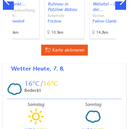
ngspunkt…
Ruhnau in
Welsetal – Ort
Potzlow Abbau
der…
Vogelbeobachtung,
Aussich…
Reiterhöfe
Kirchen
Althüttendorf
Potzlow
Parlow-Glambeck
18.6km
10.3km
14.2km
Karte aktivieren
Wetter
Heute, 7. 8.
16
16
Bedeckt
Samstag
Sonntag