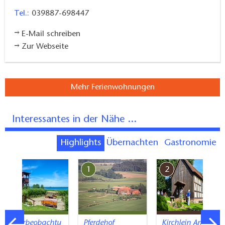
Tel.:
039887-698447
E-Mail schreiben
Zur Webseite
Mehr Ferienwohnungen
Interessantes in der Nähe ...
Highlights
Übernachten
Gastronomie
7
1
2
Naturbeobachtu
Pferdehof
Kirchlein Am