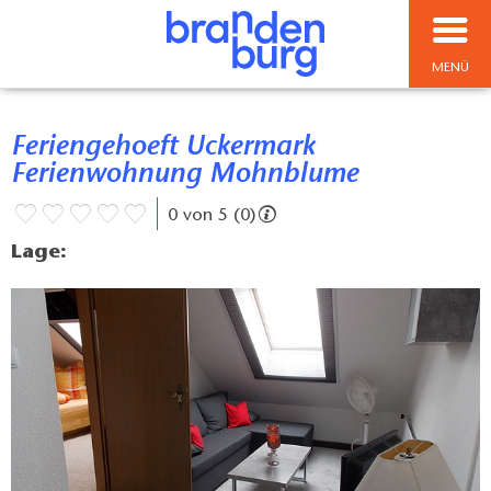
MENÜ
Feriengehoeft Uckermark
Ferienwohnung Mohnblume
0 von 5 (0)
Lage: