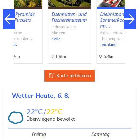
Grab-Pyramide
Eisenhütten- und
Erlebnispark und
Fürst Pücklers
Fischereimuseum
SommerRodelBa
im…
hn…
Industriekultur,
Historische
Museen
Aktiverlebnisse,
Baudenkmäler …
Peitz
Themenpa…
Cottbus
Teichland
13.9km
1.6km
5.4km
Karte aktivieren
Wetter
Heute, 6. 8.
22
22
Überwiegend bewölkt
Freitag
Samstag