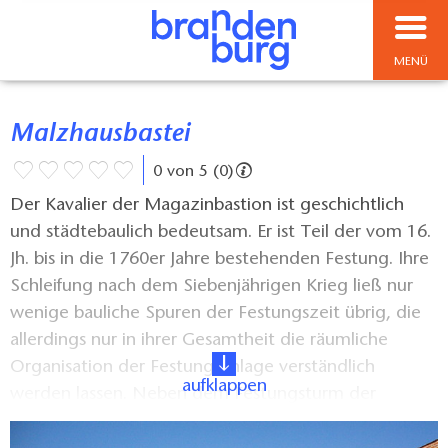
MENÜ
Malzhausbastei
0 von 5 (0)
Der Kavalier der Magazinbastion ist geschichtlich
und städtebaulich bedeutsam. Er ist Teil der vom 16.
Jh. bis in die 1760er Jahre bestehenden Festung. Ihre
Schleifung nach dem Siebenjährigen Krieg ließ nur
wenige bauliche Spuren der Festungszeit übrig, die
allerdings nur in ihrer Gesamtheit die räumliche
Organisation der Festungsanlage verständlich
aufklappen
werden lassen. Neben dem Festungsturm der
Zitadelle und Gewölbefragmenten der Amtsbastion