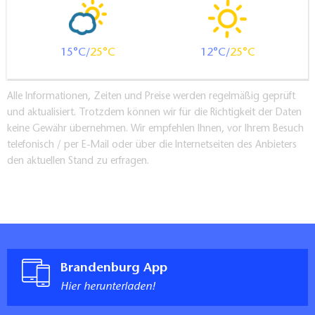
15
25
12
25
Alle Informationen, Zeiten und Preise werden regelmäßig geprüft
und aktualisiert. Trotzdem können wir für die Richtigkeit der Daten
keine Gewähr übernehmen. Wir empfehlen Ihnen, vor Ihrem Besuch
telefonisch / per E-Mail oder über die Internetseiten des Anbieters
den aktuellen Stand zu erfragen.
Brandenburg App
Hier herunterladen!