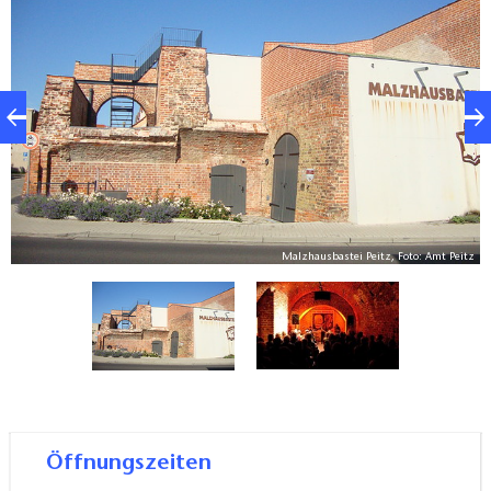
gehört dazu auch der Kavalier der Magazinbastion.
Auch wenn dieser im Bestand reduziert wurde, ist er
heute das einzige stadträumlich noch erlebbare
Zeugnis der einstigen Unterfestung. Als Funktionsbau
seiner Zeit, welcher die konstruktiven Grundlagen
des Peitzer Festungsbaus veranschaulicht, ist er als
Dokument der Festungsarchitektur auch
baugeschichtlich wichtig. Der Kavalier der
Magazinbastion bestimmt zum einen das
tz
Malzhausbastei Peitz, Foto: Amt Peitz
Straßenbild Mauerstraße/Ecke Gubener Straße. Zum
anderen definiert er gemeinsam mit den übrigen
Werken der Festung den historischen Stadtbereich.
Heute finden hier Konzerte und immer freitags
Besuchervorträge statt.
Öffnungszeiten