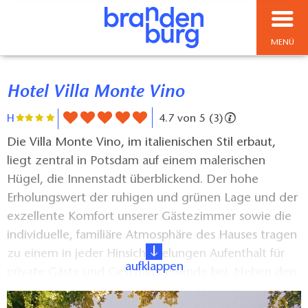
MENÜ
Hotel Villa Monte Vino
H
4.7 von 5 (3)
Die Villa Monte Vino, im italienischen Stil erbaut,
liegt zentral in Potsdam auf einem malerischen
Hügel, die Innenstadt überblickend. Der hohe
Erholungswert der ruhigen und grünen Lage und der
exzellente Komfort unserer Gästezimmer sowie die
individuelle, familiäre Atmosphäre des Hauses tragen
zu einem in jeder Hinsicht gelungen Aufenthalt für
aufklappen
private Gäste und Geschäftsreisende bei. Neben den
luxuriösen Gästezimmern und Appartements bieten