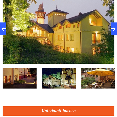
wir auch Familienzimmer an. Die Zimmergröße
bewegt sich zwischen 16 und 38 Quadratmeter. Alle
25 Zimmer sind Nichtraucherzimmer. Teilweise
überblicken sie den Garten und haben einen Balkon
oder eine Terrasse. Wir empfehlen Fahrradwandern in
der wunderschönen abwechslungsreichen
Umgebung.
Unterkunft buchen