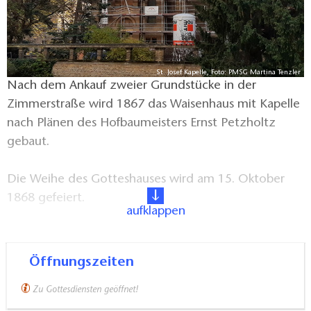
St. Josef Kapelle, Foto: PMSG Martina Tenzler
Nach dem Ankauf zweier Grundstücke in der
Zimmerstraße wird 1867 das Waisenhaus mit Kapelle
nach Plänen des Hofbaumeisters Ernst Petzholtz
gebaut.
Die Weihe des Gotteshauses wird am 15. Oktober
1868 gefeiert.
aufklappen
Die Errichtung der heutigen Kapelle findet ihren
Abschluß mit der Weihe am 21.Juni 1876.
Öffnungszeiten
Zu Gottesdiensten geöffnet!