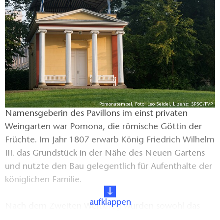
Pomonatempel, Foto: Leo Seidel, Lizenz: SPSG/FVP
Namensgeberin des Pavillons im einst privaten
Weingarten war Pomona, die römische Göttin der
Früchte. Im Jahr 1807 erwarb König Friedrich Wilhelm
III. das Grundstück in der Nähe des Neuen Gartens
und nutzte den Bau gelegentlich für Aufenthalte der
königlichen Familie.
aufklappen
Nach dem Zweiten Weltkrieg wurden sowohl das