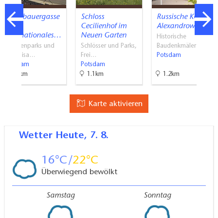
Schiffbauergasse
Schloss
Russische Kolonie
-
Cecilienhof im
Alexandrowka
Internationales…
Neuen Garten
Historische
Themenparks und
Schlösser und Parks,
Baudenkmäler …
Erlebnisa…
Frei…
Potsdam
Potsdam
Potsdam
2.5km
1.1km
1.2km
Karte aktivieren
Wetter
Heute, 7. 8.
16
22
Überwiegend bewölkt
Samstag
Sonntag