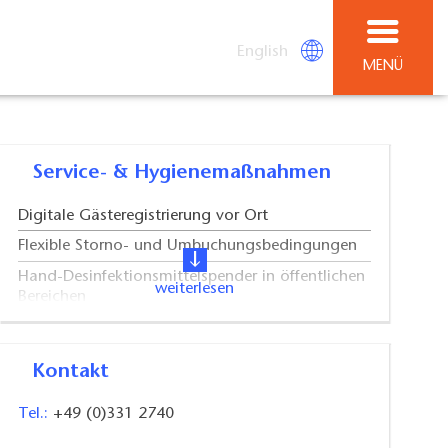
English
MENÜ
Service- & Hygienemaßnahmen
Digitale Gästeregistrierung vor Ort
Flexible Storno- und Umbuchungsbedingungen
Hand-Desinfektionsmittelspender in öffentlichen
weiterlesen
Bereichen
Kontaktloses Bezahlen
Lüftungskonzept und / oder
Kontakt
Hochleistungsfiltergeräte vorhanden
Onlinebuchung
Tel.:
+49 (0)331 2740