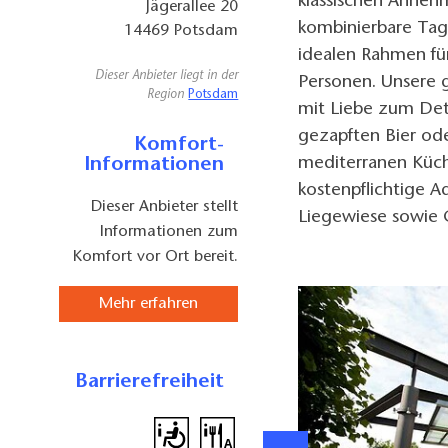
klassischen Annehm
Jägerallee 20
kombinierbare Ta
14469
Potsdam
idealen Rahmen für
Dieser Anbieter liegt in der
Personen. Unsere 
Region
Potsdam
mit Liebe zum Deta
gezapften Bier od
Komfort-
Informationen
mediterranen Küch
kostenpflichtige 
Dieser Anbieter stellt
Liegewiese sowie 
Informationen zum
Komfort vor Ort bereit.
Mehr erfahren
Barrierefreiheit