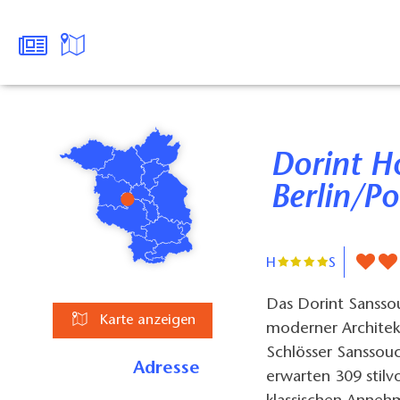
Dorint Hotel Sanssouci
Berlin/P
H
S
Das Dorint Sanssou
Karte anzeigen
moderner Architekt
Schlösser Sanssouc
Adresse
erwarten 309 stilv