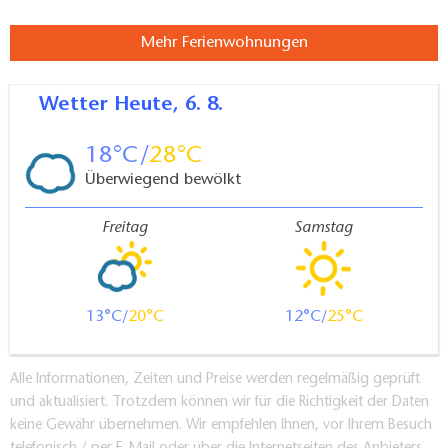
Mehr Ferienwohnungen
Wetter
Heute, 6. 8.
18
28
Überwiegend bewölkt
Freitag
Samstag
13
20
12
25
Alle Informationen, Zeiten und Preise werden regelmäßig geprüft
und aktualisiert. Trotzdem können wir für die Richtigkeit der Daten
keine Gewähr übernehmen. Wir empfehlen Ihnen, vor Ihrem Besuch