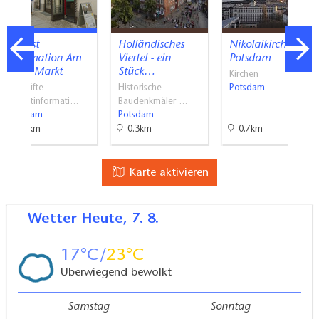
Tourist
Holländisches
Nikolaikirche
Information Am
Viertel - ein
Potsdam
Alten Markt
Stück…
Kirchen
Geprüfte
Historische
Potsdam
Touristinformati…
Baudenkmäler …
Potsdam
Potsdam
0.8km
0.3km
0.7km
Karte aktivieren
Wetter
Heute, 7. 8.
17
23
Überwiegend bewölkt
Samstag
Sonntag