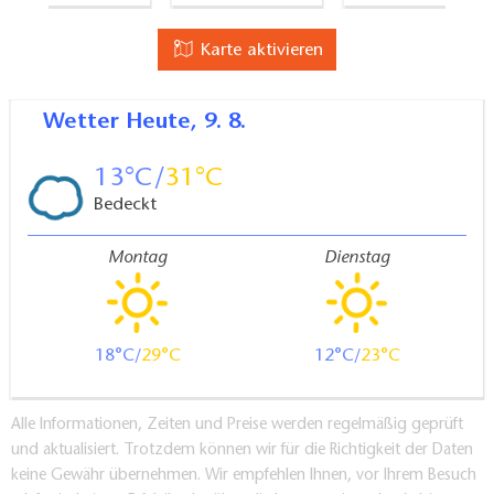
Karte aktivieren
Wetter
Heute, 9. 8.
13
31
Bedeckt
Montag
Dienstag
18
29
12
23
Alle Informationen, Zeiten und Preise werden regelmäßig geprüft
und aktualisiert. Trotzdem können wir für die Richtigkeit der Daten
keine Gewähr übernehmen. Wir empfehlen Ihnen, vor Ihrem Besuch