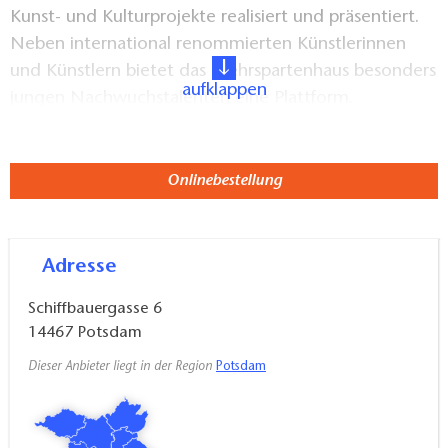
Kunst- und Kulturprojekte realisiert und präsentiert.
Neben international renommierten Künstlerinnen
und Künstlern bietet das Mehrspartenhaus besonders
aufklappen
jungen Nachwuchstalenten eine Plattform.
Seit 1993 arbeitet das Waschhaus als gemeinnützige
Einrichtung in der Schiffbauergasse und betreibt auch
Onlinebestellung
den Kunstraum Potsdam und die Oxymoron Dance
Company im Studiohaus Schiffbauergasse.
Adresse
Schiffbauergasse 6
14467
Potsdam
Dieser Anbieter liegt in der Region
Potsdam