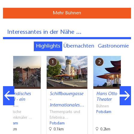
Mehr Bühnen
Interessantes in der Nähe ...
Highlights
Übernachten
Gastronomie
7
1
2
Holländisches
Schiffbauergasse
Hans Otto
Viertel - ein
-
Theater
Stück…
Internationales…
Bühnen
Historische
Themenparks und
Potsdam
Baudenkmäler …
Erlebnisa…
Potsdam
Potsdam
1.7km
0.1km
0.2km