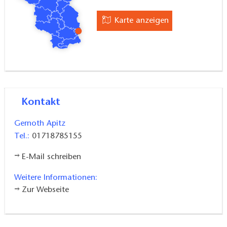
Der
Weingarten Guben
Karte anzeigen
Vor 20 Jahren begann Herr Apitz, seinen Garten
Stück für Stück in eine einzigartige Genuss-Oase zu
verwandeln. Heute erstrahlt der Weingarten in voller
Pracht – mit stimmungsvoller Beleuchtung,
Kontakt
hochwertiger Beschallung und gemütlichen
Sitzplätzen für bis zu 20 Personen. In diesem
Gernoth Apitz
besonderen Ambiente finden exklusive Abende für
Tel.:
01718785155
Wein- und Kulinarik-Liebhaber statt, bei denen
Genuss und Geselligkeit im Mittelpunkt stehen.
E-Mail schreiben
Sieben verschiedene Holzöfen – darunter Pizzaofen,
Weitere Informationen:
Grillofen, Spießofen, Erdofen, Kochofen,
Zur Webseite
Kalträucherofen und Warmräucherofen – laden zu
abwechslungsreichen Themenessen ein, die den
Geschmack der Region auf besondere Weise erlebbar