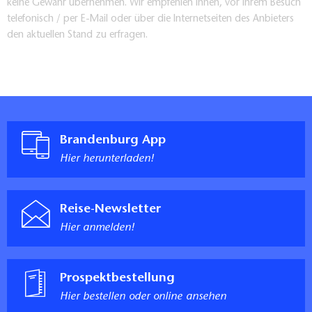
keine Gewähr übernehmen. Wir empfehlen Ihnen, vor Ihrem Besuch
telefonisch / per E-Mail oder über die Internetseiten des Anbieters
https://www.weingut-guben-grano.de/event-list
den aktuellen Stand zu erfragen.
Brandenburg App
Hier herunterladen!
Reise-Newsletter
Hier anmelden!
Prospektbestellung
Hier bestellen oder online ansehen