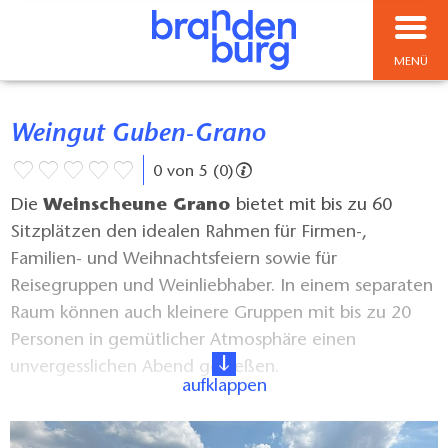
MENÜ
Weingut Guben-Grano
0 von 5 (0)
Die
Weinscheune Grano
bietet mit bis zu 60
Sitzplätzen den idealen Rahmen für Firmen-,
Familien- und Weihnachtsfeiern sowie für
Reisegruppen und Weinliebhaber. In einem separaten
Raum können auch kleinere Gruppen mit bis zu 20
Personen in gemütlicher Atmosphäre einen
unvergesslichen Abend genießen.
aufklappen
Alle Räume sind mit einem rustikalen Holzkamin,