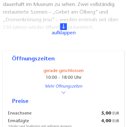
dauerhaft im Museum zu sehen. Zwei vollständig
restaurierte Szenen – „Gebet am Ölberg“ und
„Dornenkrönung Jesu“ – werden erstmals seit über
150 Jahren wieder öffentlich präsentiert.
aufklappen
Das Museum bietet damit einen seltenen Einblick in
barocke Kunst-, Technik- und Glaubensgeschichte.
Öffnungszeiten
gerade geschlossen
10:00 - 18:00 Uhr
Mehr Öffnungszeiten
Preise
Erwachsene
5,00
EUR
Ermäßigte
4,00
EUR
Schüler und Studenten mit gültigem Ausweis