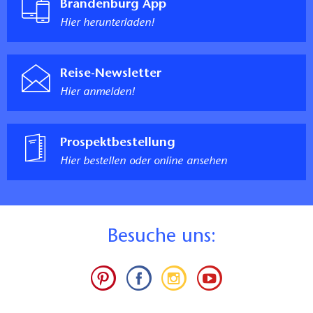
Brandenburg App
Durchgangsbreite der schmalsten aller sonstigen zu
Hier herunterladen!
nutzenden Türen: 110 cm
Durchgangsbreite der schmalsten aller sonstigen zu
nutzenden Flure und Durchgänge: >150 cm
Reise-Newsletter
Kommentar:
Hier anmelden!
Der Haupteingang ist durch eine 94 cm breite Tür mit
einer Türschwelle von knapp 3 cm erreichbar. Wenige
Meter daneben gibt es einen breiteren barrierefreien
Prospektbestellung
Nebeneingang mit einer Tübreite von >150 cm und
Hier bestellen oder online ansehen
einer Türschwelle von knapp 3 cm. Daneben befindet
sich eine Klingel, mit der ggf. Hilfe des
Museumspersonals angefordert werden kann.
Der Hauptausstellungsraum ist stufenlos über ein
B
esuche uns:
Gefälle von 5% zugänglich.
Die Garderobe ist ebenfalls stufenlos nutzbar.
Rezeption
Rezeptionscounter oder -tisch teilweise auf eine Höhe