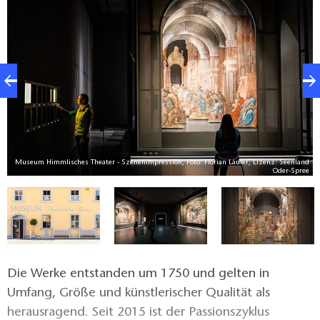
Museum Himmlisches Theater - Szenenimpression, Foto: Florian Läufer, Lizenz: Seenland
na
Oder-Spree
Die Werke entstanden um 1750 und gelten in
Umfang, Größe und künstlerischer Qualität als
herausragend. Seit 2015 ist der Passionszyklus