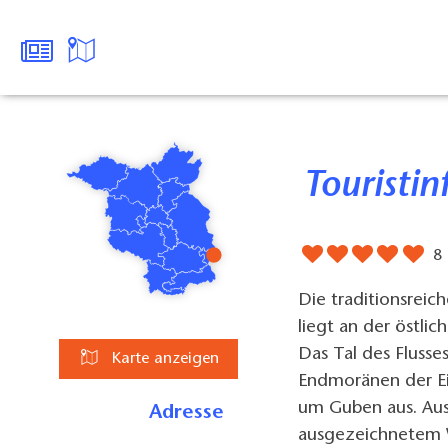
Tourist
8
Die traditionsreic
liegt an der östli
Das Tal des Fluss
Karte anzeigen
Endmoränen der Ei
um Guben aus. Aus
Adresse
ausgezeichnetem W