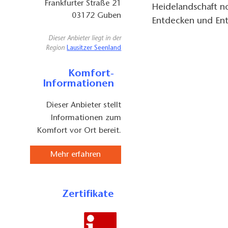
Frankfurter Straße 21
Heidelandschaft n
03172
Guben
Entdecken und Ent
Dieser Anbieter liegt in der
Region
Lausitzer Seenland
Komfort-
Informationen
Dieser Anbieter stellt
Informationen zum
Komfort vor Ort bereit.
Mehr erfahren
Zertifikate