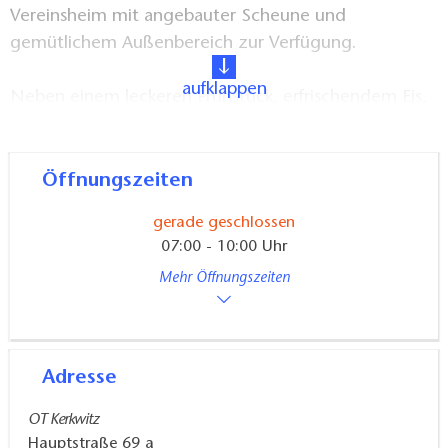
Vereinsheim mit angebauter Scheune und
gemütlichem Außenbereich zur Verfügung.
aufklappen
Neben einem leckeren Frühstück, erfrischendem Eis,
kleinen Handwerkskreationen, Haushaltswaren und
einer Auswahl an Drogerieartikeln werden liebevoll
gestaltete hauseigene Veranstaltungen geboten.
Öffnungszeiten
gerade geschlossen
07:00 - 10:00 Uhr
Mehr Öffnungszeiten
Adresse
OT Kerkwitz
Hauptstraße 69 a