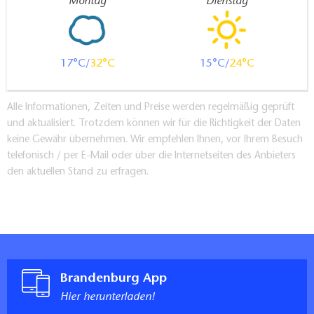
Montag
Dienstag
17
32
15
24
Alle Informationen, Zeiten und Preise werden regelmäßig geprüft
und aktualisiert. Trotzdem können wir für die Richtigkeit der Daten
keine Gewähr übernehmen. Wir empfehlen Ihnen, vor Ihrem Besuch
telefonisch / per E-Mail oder über die Internetseiten des Anbieters
den aktuellen Stand zu erfragen.
Brandenburg App
Hier herunterladen!