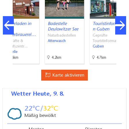
Klosterladen in
Badestelle
Touristinformatio
der
Deulowitzer See
n Guben
Klosterbrauerei…
Naturbadestellen
Geprüfte
Geschäfte &
Atterwasch
Touristinformati…
Einkaufszentr…
Guben
Neuzelle
15.6km
4.2km
4.7km
Karte aktivieren
Wetter
Heute, 9. 8.
22
32
Mäßig bewölkt