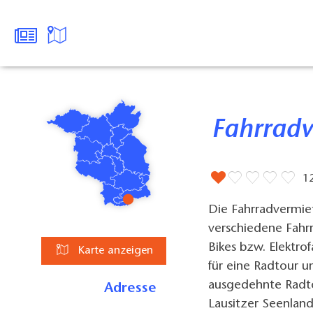
Fahrrad
1
Die Fahrradvermie
verschiedene Fahr
Bikes bzw. Elektro
Karte anzeigen
für eine Radtour 
ausgedehnte Radt
Adresse
Lausitzer Seenlan