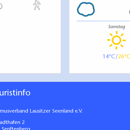
Samstag
14
26
ouristinfo
smusverband Lausitzer Seenland e.V.
adthafen 2
 Senftenberg