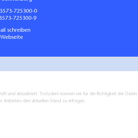
3573-725300-0
03573-725300-9
il schreiben
 Webseite
üft und aktualisiert. Trotzdem können wir für die Richtigkeit der Dat
es Anbieters den aktuellen Stand zu erfragen.