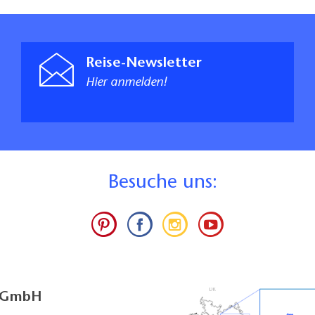
Reise-Newsletter
Hier anmelden!
B
esuche uns:
g GmbH