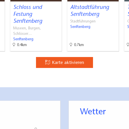
Schloss und
Altstadtführung
Festung
Senftenberg
Senftenberg
Stadtführungen
G
Senftenberg
Museen, Burgen,
Schlösser…
Senftenberg
0.4km
0.7km
Karte aktivieren
Wetter