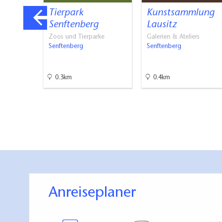
Tierpark
Kunstsammlung
g
Senftenberg
Lausitz
Zoos und Tierparke
Galerien & Ateliers
Senftenberg
Senftenberg
0.3km
0.4km
Anreiseplaner