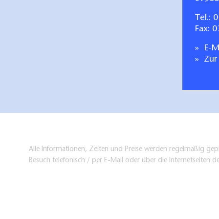
Tel.:
0
Fax: 
E-Ma
Zur
Alle Informationen, Zeiten und Preise werden regelmäßig gepr
Besuch telefonisch / per E-Mail oder über die Internetseiten d