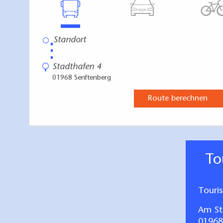
⋮
Stadthafen 4
01968 Senftenberg
Route berechnen
T
Touri
Am St
01968