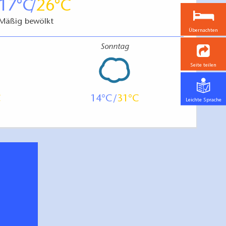
17
26
Mäßig bewölkt
Übernachten
Sonntag
Seite teilen
14
31
Leichte Sprache