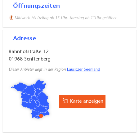
Der Laden
Öffnungszeiten
Mittwoch bis Freitag ab 15 Uhr, Samstag ab 11Uhr geöffnet
Alles, was hier präsentiert wird, ist mit großer
Sorgfalt und Liebe zum Detail in Handarbeit
Adresse
entstanden. Es handelt sich ausschließlich um
individuell gefertigte Einzelstücke.
Bahnhofstraße 12
01968
Senftenberg
Der Schmuck ist eine raffinierte Mischung aus
Dieser Anbieter liegt in der Region
Lausitzer Seenland
natürlichen und recycelten Materialien aus einem
Fundus von Papier und Holz. Dabei werden
gebrauchte Produkte, die keine Verwendung mehr
haben, aufgewertet und kreativ zweckentfremdet.
Karte anzeigen
Ihre Langlebigkeit erhalten die Schmuckstücke unter
anderem durch Schichten von Epoxidharz. Die
Ohrhänger sind aus Silber oder Edelstahl, teilweise
werden Bernstein, Lava oder Edelsteine verarbeitet.