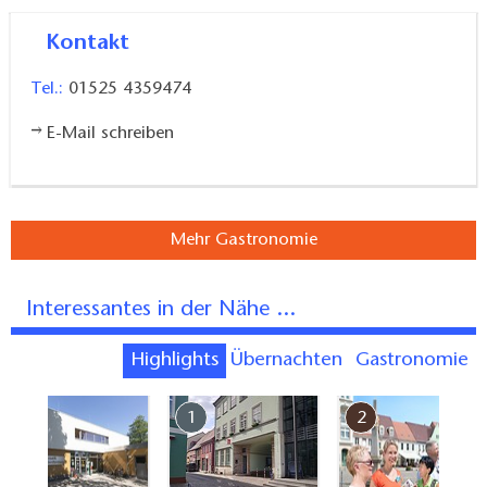
Die Karten sind handgemalt, gestempelt, gestanzt,
Kontakt
geklebt oder embossed…und immer einzigartig!!
Tel.:
01525 4359474
E-Mail schreiben
Mehr Gastronomie
Interessantes in der Nähe ...
Highlights
Übernachten
Gastronomie
7
1
2