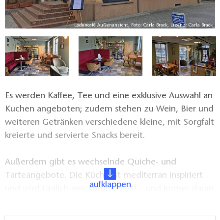
ck
Ladencafé Außenansicht, Foto: Carla Brack, Lizenz: Carla Brack
Es werden Kaffee, Tee und eine exklusive Auswahl an
Kuchen angeboten; zudem stehen zu Wein, Bier und
weiteren Getränken verschiedene kleine, mit Sorgfalt
kreierte und servierte Snacks bereit.
Außerdem gibt es wechselnde Quiche- und
Tarteangebote. Die Küche ist mediterran inspiriert
aufklappen
und wird täglich neu komponiert!…und immer daran
denken: was weg ist, ist weg.