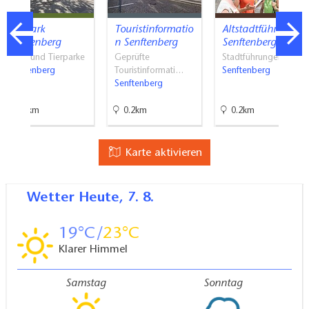
Tierpark
Touristinformatio
Altstadtführung
Senftenberg
n Senftenberg
Senftenberg
Zoos und Tierparke
Geprüfte
Stadtführungen
Senftenberg
Touristinformati…
Senftenberg
Senftenberg
0.6km
0.2km
0.2km
Karte aktivieren
Wetter
Heute, 7. 8.
19
23
Klarer Himmel
Samstag
Sonntag